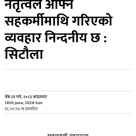
नेतृत्वले आफ्नै
िकोड
सहकर्मीमाथि गरिएको
ोना
व्यवहार निन्दनीय छ :
ेश
सिटौला
जेष्ठ ३१ गते, २०८३ आइतवार
14th June, 2026 Sun
१६:५१:२७ मा प्रकाशित
खबरडबली संवाददाता