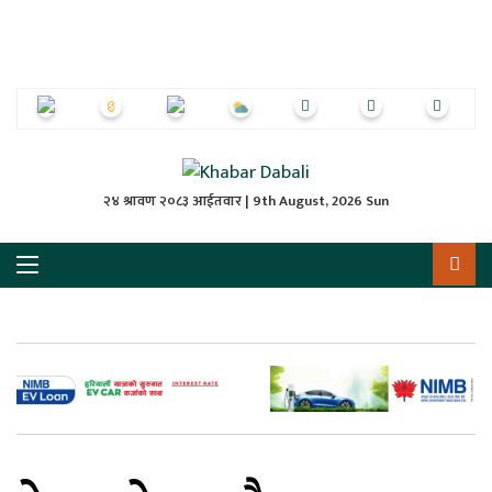
ृष्‍ठ
ाचार
पत्रिका
्राष्ट्रिय
२४ श्रावण २०८३ आईतवार | 9th August, 2026 Sun
स
ली
ली
लकुद
ेश