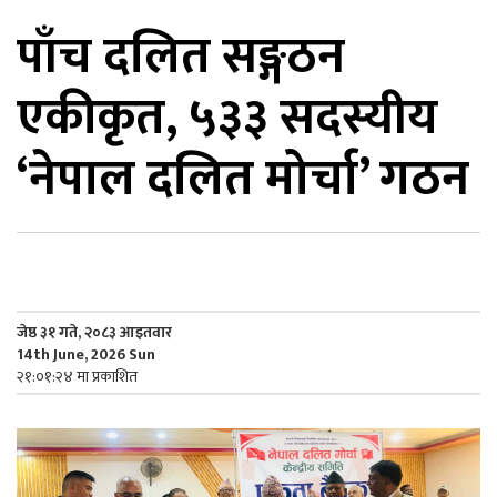
पाँच दलित सङ्गठन
िकोड
एकीकृत, ५३३ सदस्यीय
ोना
ेश
‘नेपाल दलित मोर्चा’ गठन
जेष्ठ ३१ गते, २०८३ आइतवार
14th June, 2026 Sun
२१:०१:२४ मा प्रकाशित