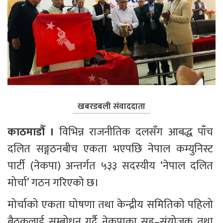
खबरडबली संवाददाता
काठमाडौँ ।
 विभिन्न राजनीतिक दलसँग आबद्ध पाँच 
दलित सङ्गठनबीच एकता भएपछि नेपाल कम्युनिस्ट 
पार्टी (नेकपा) अन्तर्गत ५३३ सदस्यीय ‘नेपाल दलित 
मोर्चा’ गठन गरिएको छ।
मोर्चाको एकता घोषणा तथा केन्द्रीय समितिको पहिलो 
बैठकलाई सम्बोधन गर्दै नेकपाका सह–संयोजक तथा 