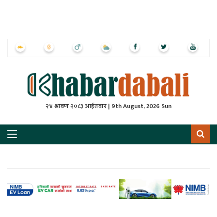
ृष्‍ठ
ाचार
पत्रिका
्राष्ट्रिय
२४ श्रावण २०८३ आईतवार | 9th August, 2026 Sun
स
ली
ली
लकुद
ेश