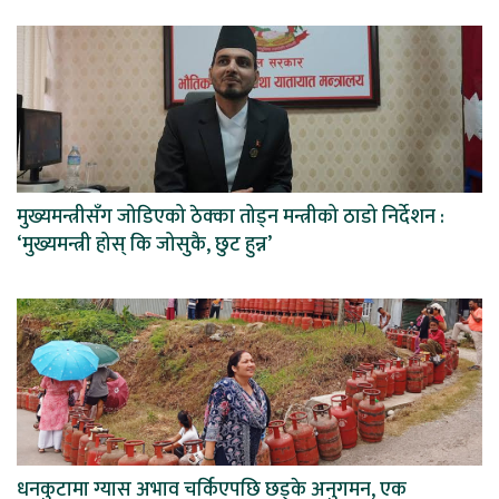
मुख्यमन्त्रीसँग जोडिएको ठेक्का तोड्न मन्त्रीको ठाडो निर्देशन :
‘मुख्यमन्त्री होस् कि जोसुकै, छुट हुन्न’
धनकुटामा ग्यास अभाव चर्किएपछि छड्के अनुगमन, एक