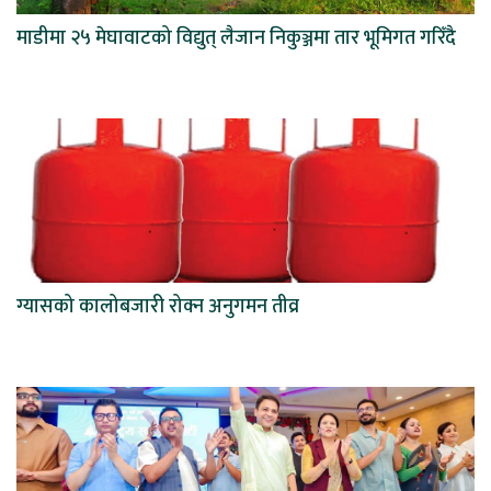
माडीमा २५ मेघावाटको विद्युत् लैजान निकुञ्जमा तार भूमिगत गरिँदै
ग्यासको कालोबजारी रोक्न अनुगमन तीव्र