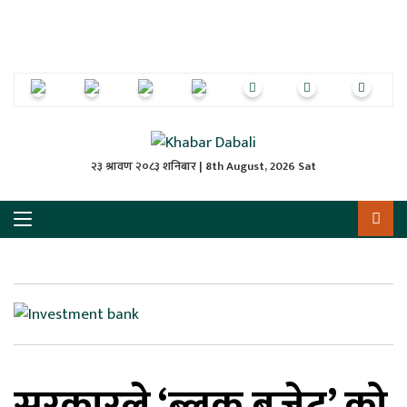
ृष्‍ठ
ाचार
पत्रिका
्राष्ट्रिय
२३ श्रावण २०८३ शनिबार | 8th August, 2026 Sat
स
ली
ली
लकुद
सरकारले ‘ब्लक बजेट’ को
ेश