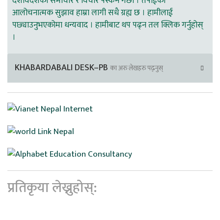
देशविदेशका समाचार र विचार पस्कने गर्छौ । तपाईको
आलोचनात्मक सुझाव हाम्रा लागी सधै ग्रह्य छ । हामीलाई
पछ्याउनुभएकोमा धन्यवाद । हामीबाट थप पढ्न तल क्लिक गर्नुहोस्
।
KHABARDABALI DESK–PB
का अरु लेखहरु पढ्नुस्
प्रतिकृया लेख्नुहोस्: