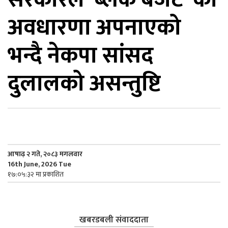
अवधारणा अपनाएको
िकोड
भन्दै नेकपा सांसद
ोना
ेश
दुलालको असन्तुष्टि
आषाढ़ २ गते, २०८३ मगलवार
16th June, 2026 Tue
१७:०५:३२ मा प्रकाशित
खबरडबली संवाददाता