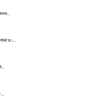
पस्थ...
गरेको छ।...
...
 ...