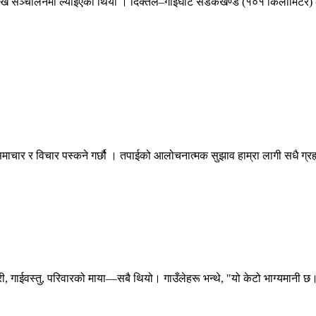
तेदेखि सञ्चालनमा ल्याइएको थियो । दिक्तेल–गाईघाट सडकखण्ड (१०१ किलोमिटर) 
माचार र विचार पस्कने गर्छौ । तपाईको आलोचनात्मक सुझाव हाम्रा लागी सधै ग्
गाईवस्तु, परिवारको माया—सबै थियो। गाउँलेहरू भन्थे, "यो केटो भाग्यमानी छ।