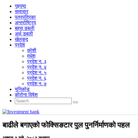
गृहपृष्‍ठ
समाचार
पत्रपत्रिका
अन्तर्राष्ट्रिय
बहस डबली
अर्थ डबली
खेलकुद
प्रदेश
कोशी
मधेश
प्रदेश न. ३
प्रदेश न. ४
प्रदेश न. ५
प्रदेश न. ६
प्रदेश न. ७
युनिकोड
कोरोना विषेश
बाढीले बगाएको फोक्सिङटार पुल पुनर्निर्माणको पहल