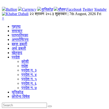
Bullion
Currency
युनिकोड
मौसम
Facebook
Twitter
Youtube
२२ श्रावण २०८३ शुक्रबार | 7th August, 2026 Fri
×
गृहपृष्‍ठ
समाचार
पत्रपत्रिका
अन्तर्राष्ट्रिय
बहस डबली
अर्थ डबली
खेलकुद
प्रदेश
कोशी
मधेश
प्रदेश न. ३
प्रदेश न. ४
प्रदेश न. ५
प्रदेश न. ६
प्रदेश न. ७
युनिकोड
कोरोना विषेश