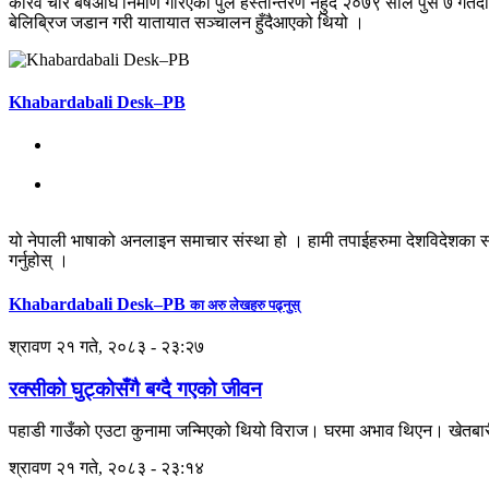
करिव चार बर्षअघि निर्माण गरिएको पुल हस्तान्तरण नहुँदै २०७९ साल पुस ७ ग
बेलिब्रिज जडान गरी यातायात सञ्चालन हुँदैआएको थियो ।
Khabardabali Desk–PB
यो नेपाली भाषाको अनलाइन समाचार संस्था हो । हामी तपाईहरुमा देशविदेशका स
गर्नुहोस् ।
Khabardabali Desk–PB
का अरु लेखहरु पढ्नुस्
श्रावण २१ गते, २०८३ - २३:२७
रक्सीको घुट्कोसँगै बग्दै गएको जीवन
पहाडी गाउँको एउटा कुनामा जन्मिएको थियो विराज। घरमा अभाव थिएन। खेतबारी, 
श्रावण २१ गते, २०८३ - २३:१४