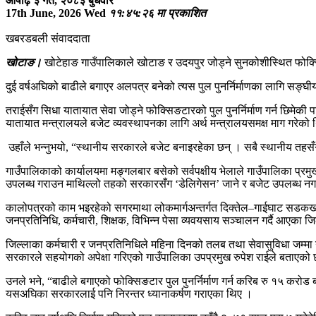
आषाढ़ ३ गते, २०८३ बुधवार
17th June, 2026 Wed
११:४५:२६ मा प्रकाशित
खबरडबली संवाददाता
खोटाङ।
खोटेहाङ गाउँपालिकाले खोटाङ र उदयपुर जोड्ने सुनकोशीस्थित फोक्स
दुई वर्षअघिको बाढीले बगाएर अलपत्र बनेको त्यस पुल पुनर्निर्माणका लागि स
तराईसँग सिधा यातायात सेवा जोड्ने फोक्सिङटारको पुल पुनर्निर्माण गर्न छिमेकी प
यातायात मन्त्रालयले बजेट व्यवस्थापनका लागि अर्थ मन्त्रालयसमक्ष माग गरेको
उहाँले भन्नुभयो, “स्थानीय सरकारले बजेट बनाइरहेका छन् । सबै स्थानीय तहसँग क
गाउँपालिकाको कार्यालयमा मङ्गलबार बसेको सर्वपक्षीय भेलाले गाउँपालिका प्र
उपलब्ध गराउन माथिल्लो तहको सरकारसँग ‘डेलिगेसन’ जाने र बजेट उपलब्ध नगराए
कालोपत्रको काम भइरहेको सगरमाथा लोकमार्गअन्तर्गत दिक्तेल–गाईघाट सडकखण्डक
जनप्रतिनिधि, कर्मचारी, शिक्षक, विभिन्न पेसा व्यवयसाय सञ्चालन गर्दै आए
जिल्लाका कर्मचारी र जनप्रतिनिधिले महिना दिनको तलब तथा सेवासुविधा जम्मा गर
सरकारले सहयोगको अपेक्षा गरिएको गाउँपालिका उपप्रमुख रुपेश राईले बताएको 
उनले भने, “बाढीले बगाएको फोक्सिङटार पुल पुनर्निर्माण गर्न करिब रु १५ करोड
यसअघिका सरकारलाई पनि निरन्तर ध्यानाकर्षण गराएका थिए ।