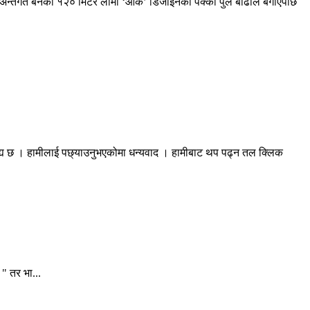
अन्तर्गत बनेको १२० मिटर लामो ‘आर्क’ डिजाइनको पक्की पुल बाढीले बगाएपछि
रह्य छ । हामीलाई पछ्याउनुभएकोमा धन्यवाद । हामीबाट थप पढ्न तल क्लिक
" तर भा...