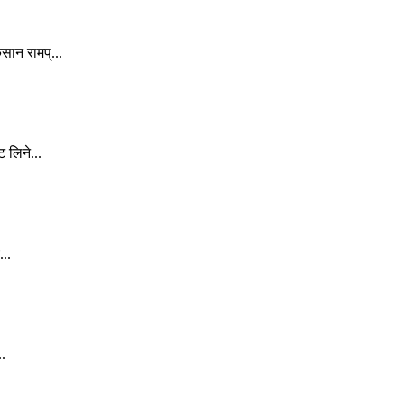
सान रामप्...
 लिने...
...
..