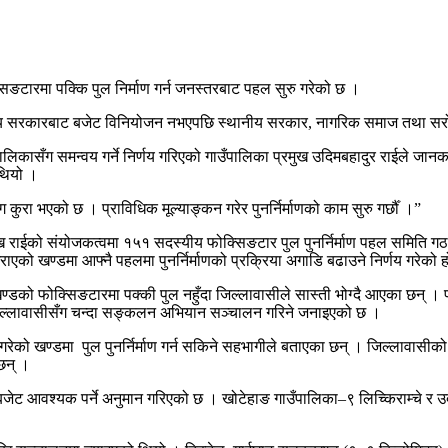
िङटारमा पक्कि पुल निर्माण गर्न जनस्तरबाट पहल सुरु गरेको छ ।
ङ्घीय सरकारबाट बजेट विनियोजन नभएपछि स्थानीय सरकार, नागरिक समाज तथा सरोक
ालिकासँग समन्वय गर्ने निर्णय गरिएको गाउँपालिका प्रमुख उदिमबहादुर राईले जानकारी
 थियो ।
ुरा भएको छ । प्राविधिक मूल्याङ्कन गरेर पुनर्निर्माणको काम सुरु गर्छौँ ।”
मुख राईको संयोजकत्वमा १५१ सदस्यीय फोक्सिङटार पुल पुनर्निर्माण पहल समिति ग
को खण्डमा आफ्नै पहलमा पुनर्निर्माणको प्रक्रिया अगाडि बढाउने निर्णय गरेको 
ो फोक्सिङटारमा पक्की पुल नहुँदा जिल्लावासीले सास्ती भोग्दै आएका छन् । फोक
का जिल्लावासीसँग चन्दा सङ्कलन अभियान सञ्चालन गरिने जनाइएको छ ।
ेको खण्डमा पुल पुनर्निर्माण गर्न सकिने सहभागीले बताएका छन् । जिल्लावासीको 
छन् ।
 बजेट आवश्यक पर्ने अनुमान गरिएको छ । खोटेहाङ गाउँपालिका–९ लिच्किराम्चे र उद