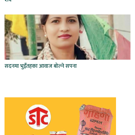
सदनमा भुइँतहका आवाज बोल्ने सपना