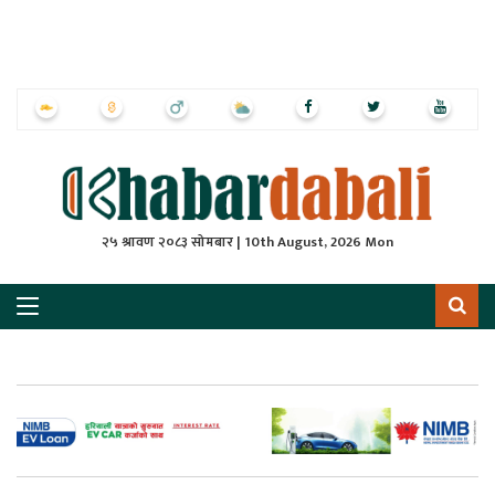
ृष्‍ठ
ाचार
पत्रिका
्राष्ट्रिय
२५ श्रावण २०८३ सोमबार | 10th August, 2026 Mon
स
ली
ली
लकुद
ेश