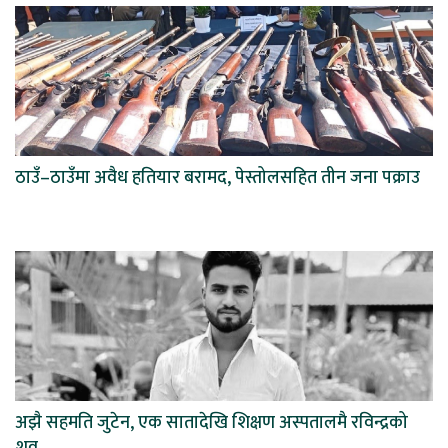
ठाउँ–ठाउँमा अवैध हतियार बरामद, पेस्तोलसहित तीन जना पक्राउ
अझै सहमति जुटेन, एक सातादेखि शिक्षण अस्पतालमै रविन्द्रको
शव