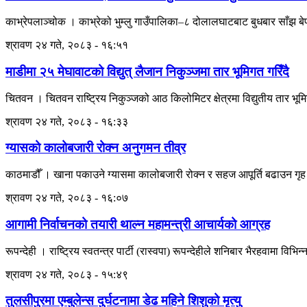
काभ्रेपलाञ्चोक । काभ्रेको भुम्लु गाउँपालिका–८ दोलालघाटबाट बुधबार साँझ ब
श्रावण २४ गते, २०८३ - १६:५१
माडीमा २५ मेघावाटको विद्युत् लैजान निकुञ्जमा तार भूमिगत गरिँदै
चितवन । चितवन राष्ट्रिय निकुञ्जको आठ किलोमिटर क्षेत्रमा विद्युतीय तार भूम
श्रावण २४ गते, २०८३ - १६:३३
ग्यासको कालोबजारी रोक्न अनुगमन तीव्र
काठमाडौँ । खाना पकाउने ग्यासमा कालोबजारी रोक्न र सहज आपूर्ति बढाउन गृह मन
श्रावण २४ गते, २०८३ - १६:०७
आगामी निर्वाचनको तयारी थाल्न महामन्त्री आचार्यको आग्रह
रूपन्देही । राष्ट्रिय स्वतन्त्र पार्टी (रास्वपा) रूपन्देहीले शनिबार भैरहवामा विभ
श्रावण २४ गते, २०८३ - १५:४९
तुलसीपुरमा एम्बुलेन्स दुर्घटनामा डेढ महिने शिशुको मृत्यु