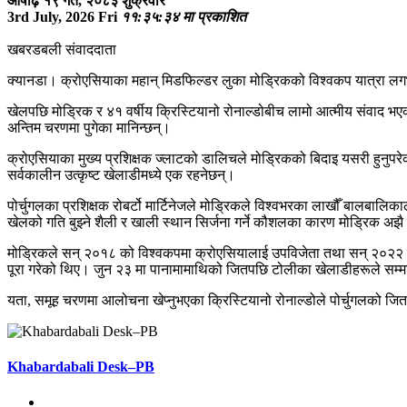
आषाढ़ १९ गते, २०८३ शुक्रवार
3rd July, 2026 Fri
११:३५:३४ मा प्रकाशित
खबरडबली संवाददाता
क्यानडा। क्रोएसियाका महान् मिडफिल्डर लुका मोड्रिकको विश्वकप यात्रा लगभग
खेलपछि मोड्रिक र ४१ वर्षीय क्रिस्टियानो रोनाल्डोबीच लामो आत्मीय संवाद भए
अन्तिम चरणमा पुगेका मानिन्छन्।
क्रोएसियाका मुख्य प्रशिक्षक ज्लाटको डालिचले मोड्रिकको बिदाइ यसरी हुनुपरेकोम
सर्वकालीन उत्कृष्ट खेलाडीमध्ये एक रहनेछन्।
पोर्चुगलका प्रशिक्षक रोबर्टो मार्टिनेजले मोड्रिकले विश्वभरका लाखौँ बालबालिक
खेलको गति बुझ्ने शैली र खाली स्थान सिर्जना गर्ने कौशलका कारण मोड्रिक अझ
मोड्रिकले सन् २०१८ को विश्वकपमा क्रोएसियालाई उपविजेता तथा सन् २०२२ को विश
पूरा गरेको थिए। जुन २३ मा पानामामाथिको जितपछि टोलीका खेलाडीहरूले सम्म
यता, समूह चरणमा आलोचना खेप्नुभएका क्रिस्टियानो रोनाल्डोले पोर्चुगलको जितमा 
Khabardabali Desk–PB