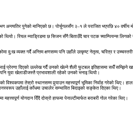
 अन्त्यतिर पुगेको मानिएको छ। पोर्चुगलसँग २–१ ले पराजित भएपछि ४० वर्षीय म
को थियो। रियल म्याड्रिडमा छ सिजन सँगै बिताउँदै चार पटक च्याम्पियन्स लिगको 
ा दु:ख व्यक्त गर्दै अन्तिम क्षणसम्म पनि उहाँले उत्कृष्ट नेतृत्व, चरित्र र उच्
ालाई प्रेरणा दिएको उल्लेख गर्दै उनको खेल्ने शैली फुटबल इतिहासमा सधैँ सम्झिने 
ै पनि युवा खेलाडीजस्तै प्रभावशाली रहेको उनको भनाइ थियो।
्वकपमा तेस्रो स्थानसम्म पुर्‍याउन महत्त्वपूर्ण भूमिका निर्वाह गरेको थिए। ह
ानस्वरूप उहाँलाई काँधमा उचालेर सम्भावित बिदाइको सङ्केत दिएका थिए।
महत्त्वपूर्ण योगदान दिँदै दोस्रो हाफमा पेनाल्टीमार्फत बराबरी गोल गरेका थिए।