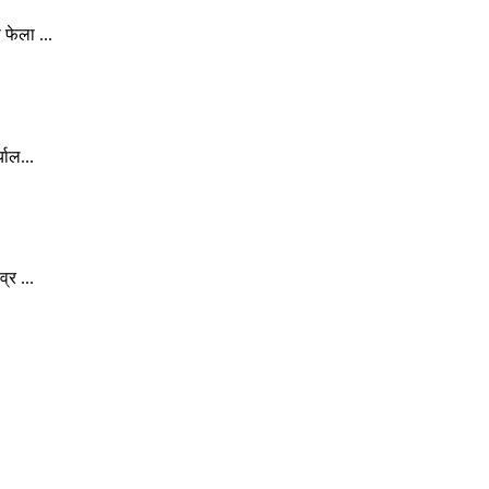
फेला ...
याल...
्र ...