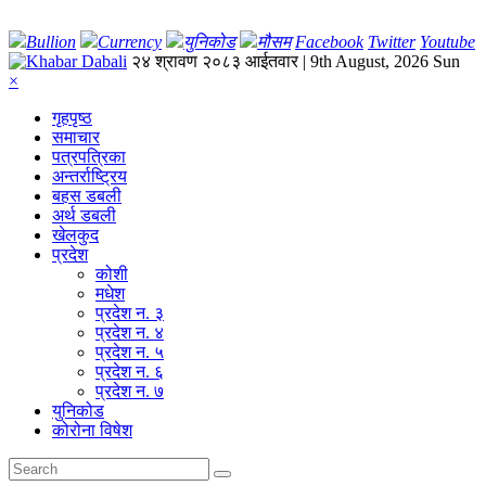
Bullion
Currency
युनिकोड
मौसम
Facebook
Twitter
Youtube
२४ श्रावण २०८३ आईतवार | 9th August, 2026 Sun
×
गृहपृष्‍ठ
समाचार
पत्रपत्रिका
अन्तर्राष्ट्रिय
बहस डबली
अर्थ डबली
खेलकुद
प्रदेश
कोशी
मधेश
प्रदेश न. ३
प्रदेश न. ४
प्रदेश न. ५
प्रदेश न. ६
प्रदेश न. ७
युनिकोड
कोरोना विषेश