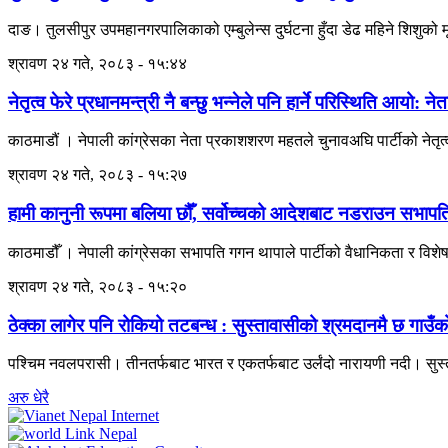
दाङ। तुलसीपुर उपमहानगरपालिकाको एम्बुलेन्स दुर्घटना हुँदा डेढ महिने शिशुको
श्रावण २४ गते, २०८३ - १५:४४
नेतृत्व फेरे प्रधानमन्त्री नै बन्छु भन्नेले पनि हार्ने परिस्थिति आयो: न
काठमाडौं । नेपाली कांग्रेसका नेता प्रकाशशरण महतले चुनावअघि पार्टीको नेतृत्व 
श्रावण २४ गते, २०८३ - १५:२७
हामी कानुनी रूपमा बलिया छौँ, सर्वोच्चको आदेशबाट नडराउन सभाप
काठमाडौँ । नेपाली कांग्रेसका सभापति गगन थापाले पार्टीको वैधानिकता र वि
श्रावण २४ गते, २०८३ - १५:२०
ठेक्का लागेर पनि रोकियो तटबन्ध : सुस्तावासीको श्रमदानमै छ गाउँ
पश्चिम नवलपरासी। तीनतर्फबाट भारत र एकतर्फबाट उर्लंदो नारायणी नदी। सुस्ताक
अरु धेरै