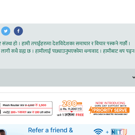
ंस्था हो । हामी तपाईहरुमा देशविदेशका समाचार र विचार पस्कने गर्छौ ।
लागी सधै ग्रह्य छ । हामीलाई पछ्याउनुभएकोमा धन्यवाद । हामीबाट थप पढ्न