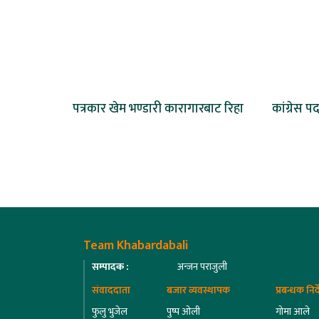
पत्रकार खेम भण्डारी कारागारबाट रिहा
कांग्रेस प
Team Khabardabali
सम्पादक :
अन्जन पराजुली
संवाददाता
बजार व्यवस्थापक
प्रबन्धक निर
फुलु भुजेल
पुष्प ओली
गोमा आले