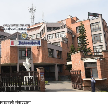
बरडबली संवाददाता