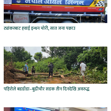
ट्यांकरबाट हवाई इन्धन चोरी, सात जना पक्राउ
पहिरोले बडडाँडा–बुढीचौर सडक तीन दिनदेखि अवरुद्ध