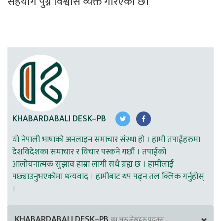
सहयोग पुग्ने विश्वास व्यक्त गरिएको छ।
KHABARDABALI DESK–PB
यो नेपाली भाषाको अनलाइन समाचार संस्था हो । हामी तपाईहरुमा
देशविदेशका समाचार र विचार पस्कने गर्छौ । तपाईको
आलोचनात्मक सुझाव हाम्रा लागी सधै ग्रह्य छ । हामीलाई
पछ्याउनुभएकोमा धन्यवाद । हामीबाट थप पढ्न तल क्लिक गर्नुहोस्
।
KHABARDABALI DESK–PB
का अरु लेखहरु पढ्नुस्