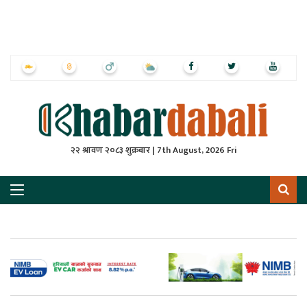
ृष्‍ठ
ाचार
पत्रिका
्राष्ट्रिय
२२ श्रावण २०८३ शुक्रबार | 7th August, 2026 Fri
स
ली
ली
लकुद
ेश