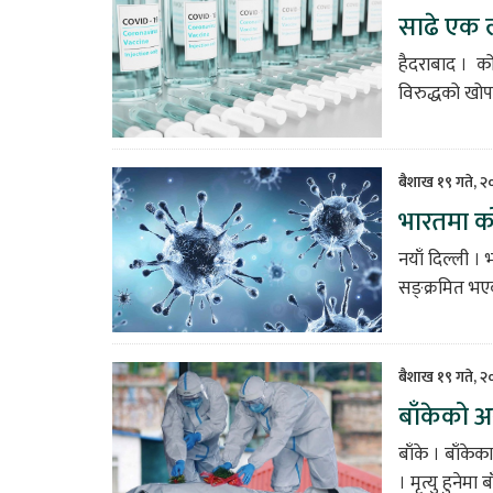
साढे एक 
हैदराबाद । क
विरुद्धको खो
बैशाख १९ गते, 
भारतमा को
नयाँ दिल्ली 
सङ्क्रमित भए
बैशाख १९ गते, २
बाँकेको अ
बाँके । बाँके
। मृत्यु हुनेम