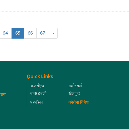
64
65
66
67
›
Quick Links
अन्तर्राष्ट्रिय
अर्थ डबली
बहस डबली
खेलकुद
्देशक
पत्रपत्रिका
कोरोना विषेश