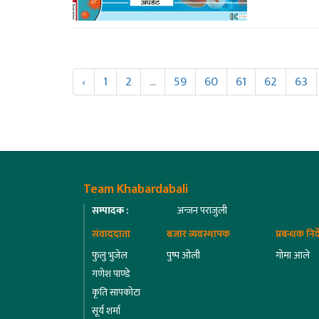
‹
1
2
...
59
60
61
62
63
Team Khabardabali
सम्पादक :
अन्जन पराजुली
संवाददाता
बजार व्यवस्थापक
प्रबन्धक निर
फुलु भुजेल
पुष्प ओली
गोमा आले
गणेश पाण्डे
कृति सापकोटा
सूर्य शर्मा