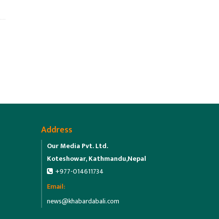
Address
Our Media Pvt. Ltd.
Koteshowar, Kathmandu,Nepal
+977-014611734
Email:
news@khabardabali.com