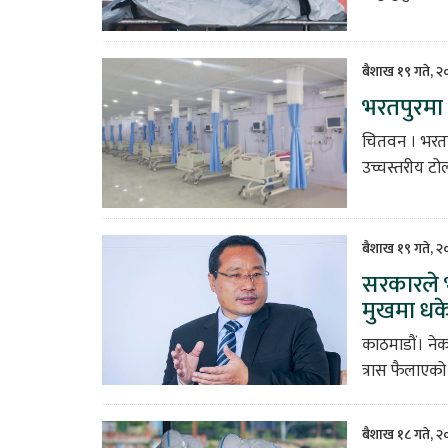
बैशाख १९ गते, 
भरतपुरमा 
चितवन । भरतप
उच्चस्तरीय ट
बैशाख १९ गते, 
सरकारले भ
मुखमा धकेल
काठमाडौं। नेक
त्रास फैलाएक
बैशाख १८ गते, २