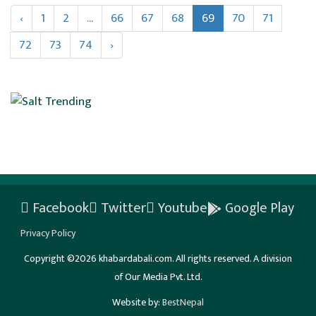
‹
1
2
...
66
67
68
69
70
71
72
73
74
›
Facebook
Twitter
Youtube
Google Play
Privacy Policy
Copyright ©2026 khabardabali.com. All rights reserved. A division
of Our Media Pvt. Ltd.
Website by:
BestNepal