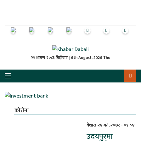
ृष्‍ठ
ाचार
पत्रिका
्राष्ट्रिय
२१ श्रावण २०८३ बिहीबार | 6th August, 2026 Thu
स
ली
ली
काेराेना
लकुद
बैशाख २४ गते, २०७८ - ०९:०४
उदयपुरमा
ेश