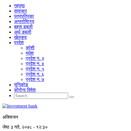
गृहपृष्‍ठ
समाचार
पत्रपत्रिका
अन्तर्राष्ट्रिय
बहस डबली
अर्थ डबली
खेलकुद
प्रदेश
कोशी
मधेश
प्रदेश न. ३
प्रदेश न. ४
प्रदेश न. ५
प्रदेश न. ६
प्रदेश न. ७
युनिकोड
कोरोना विषेश
अक्सिजन
जेष्ठ ३ गते, २०७८ - १२:३०