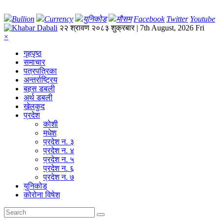
Bullion
Currency
युनिकोड
मौसम
Facebook
Twitter
Youtube
२२ श्रावण २०८३ शुक्रबार | 7th August, 2026 Fri
×
गृहपृष्‍ठ
समाचार
पत्रपत्रिका
अन्तर्राष्ट्रिय
बहस डबली
अर्थ डबली
खेलकुद
प्रदेश
कोशी
मधेश
प्रदेश न. ३
प्रदेश न. ४
प्रदेश न. ५
प्रदेश न. ६
प्रदेश न. ७
युनिकोड
कोरोना विषेश