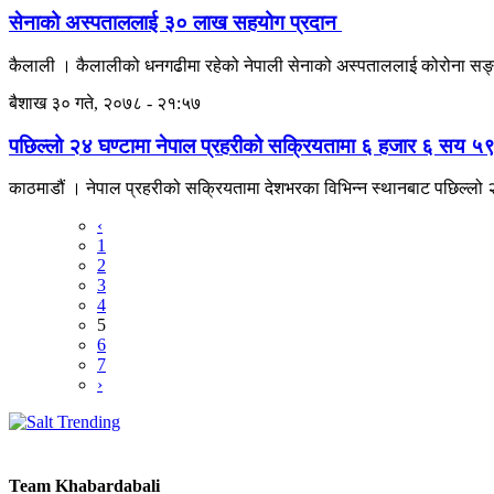
सेनाको अस्पताललाई ३० लाख सहयोग प्रदान
कैलाली । कैलालीको धनगढीमा रहेको नेपाली सेनाको अस्पताललाई कोरोना सङ्
बैशाख ३० गते, २०७८ - २१:५७
पछिल्लो २४ घण्टामा नेपाल प्रहरीको सक्रियतामा ६ हजार ६ सय 
काठमाडौं । नेपाल प्रहरीको सक्रियतामा देशभरका विभिन्न स्थानबाट पछिल्लो
‹
1
2
3
4
5
6
7
›
Team Khabardabali