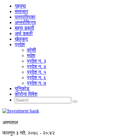
गृहपृष्‍ठ
समाचार
पत्रपत्रिका
अन्तर्राष्ट्रिय
बहस डबली
अर्थ डबली
खेलकुद
प्रदेश
कोशी
मधेश
प्रदेश न. ३
प्रदेश न. ४
प्रदेश न. ५
प्रदेश न. ६
प्रदेश न. ७
युनिकोड
कोरोना विषेश
अस्पताल
फाल्गुन ३ गते, २०७८ - २०:४२