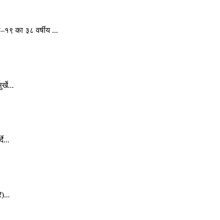
९ का ३८ वर्षीय ...
खे...
े...
)...