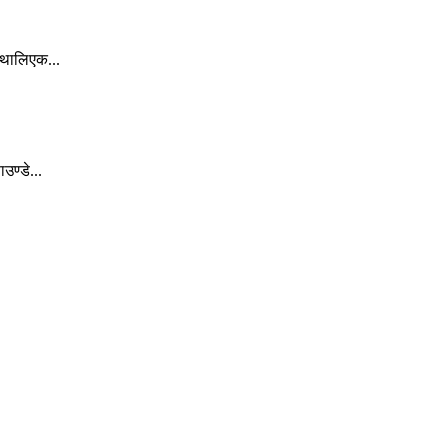
 थालिएक...
ण्डे...