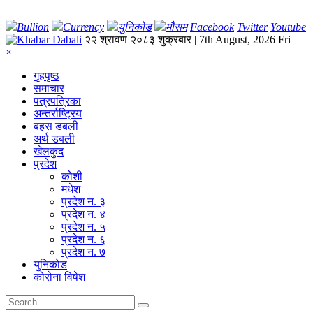
Bullion
Currency
युनिकोड
मौसम
Facebook
Twitter
Youtube
२२ श्रावण २०८३ शुक्रबार | 7th August, 2026 Fri
×
गृहपृष्‍ठ
समाचार
पत्रपत्रिका
अन्तर्राष्ट्रिय
बहस डबली
अर्थ डबली
खेलकुद
प्रदेश
कोशी
मधेश
प्रदेश न. ३
प्रदेश न. ४
प्रदेश न. ५
प्रदेश न. ६
प्रदेश न. ७
युनिकोड
कोरोना विषेश