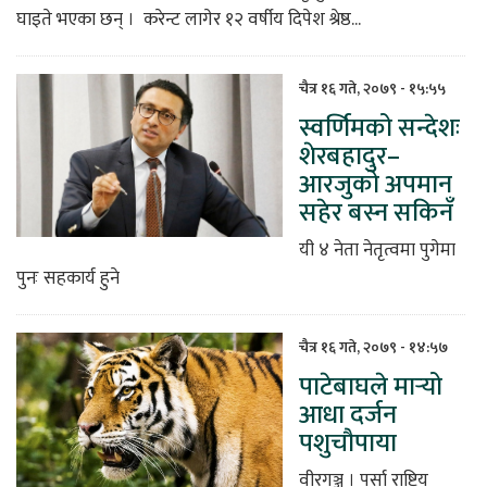
घाइते भएका छन् । करेन्ट लागेर १२ वर्षीय दिपेश श्रेष्ठ...
चैत्र १६ गते, २०७९ - १५:५५
स्वर्णिमको सन्देशः
शेरबहादुर–
आरजुको अपमान
सहेर बस्न सकिनँ
यी ४ नेता नेतृत्वमा पुगेमा
पुनः सहकार्य हुने
चैत्र १६ गते, २०७९ - १४:५७
पाटेबाघले मार्‍यो
आधा दर्जन
पशुचौपाया
वीरगञ्ज । पर्सा राष्ट्रिय