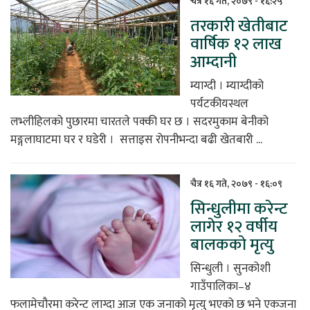
चैत्र १६ गते, २०७९ - १६:२५
तरकारी खेतीबाट
िकोड
वार्षिक १२ लाख
आम्दानी
ोना
ेश
म्याग्दी । म्याग्दीको
पर्यटकीयस्थल
लभ्लीहिलको पुछारमा चारतले पक्की घर छ । सदरमुकाम बेनीको
मङ्गलाघाटमा घर र घडेरी । सत्ताइस रोपनीभन्दा बढी खेतबारी ...
चैत्र १६ गते, २०७९ - १६:०९
सिन्धुलीमा करेन्ट
लागेर १२ वर्षीय
बालकको मृत्यु
सिन्धुली । सुनकोशी
गाउँपालिका–४
फलामेचौरमा करेन्ट लाग्दा आज एक जनाको मृत्यु भएको छ भने एकजना