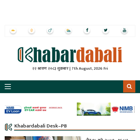
ृष्‍ठ
ाचार
पत्रिका
्राष्ट्रिय
२२ श्रावण २०८३ शुक्रबार | 7th August, 2026 Fri
स
ली
ली
लकुद
Khabardabali Desk–PB
ेश