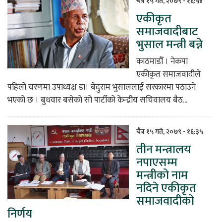
चैत्र १५ गते, २०७९ - १६:५४
एकीकृत
िकोड
समाजवादीबाट
भुसाल मन्त्री बन्ने
ोना
ेश
काठमाडौँ । नेकपा
एकीकृत समाजवादीले
पहिलो चरणमा उपाध्यक्ष डा‍‍। बेदुराम भुसाललाई सरकारमा पठाउने
भएको छ । बुधवार बसेको सो पार्टीको केन्द्रीय सचिवालय बैठ...
चैत्र १५ गते, २०७९ - १६:३५
तीन मन्त्रालय
नपाएसम्म
मन्त्रीको नाम
नदिने एकीकृत
समाजवादीको
निर्णय