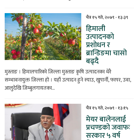
चैत्र १५ गते, २०७९ - १३:३९
हिमाली
उत्पादनको
प्रशोधन र
ब्रान्डिङमा चासो
बढ्दै
मुस्ताङ । हिमालपारिको जिल्ला मुस्ताङ कृषि उत्पादनका धेरै
सम्भावनायुक्त जिल्ला हो । यहाँ उत्पादन हुने स्याउ, खुपार्नी, फापर, उवा,
आलुदेखि जिम्बुलगायतका...
चैत्र १५ गते, २०७९ - १३:१५
मेयर बालेनलाई
प्रचण्डको जवाफः
सरकार ५ वर्ष