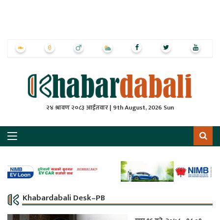
ृष्‍ठ
ाचार
पत्रिका
्राष्ट्रिय
२४ श्रावण २०८३ आईतवार | 9th August, 2026 Sun
स
ली
ली
लकुद
Khabardabali Desk–PB
ेश