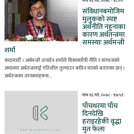
माघ १६ गते, २०७८ - १८:०९
संविधानबमोजिम
िकोड
मुलुकको स्पष्ट
अर्थनीति नहुनाका
ोना
कारण अर्थतन्त्रमा
ेश
समस्याः अर्थमन्त्री
शर्मा
काठमाडौं । अर्थमन्त्री जनार्दन शर्माले विकासमैत्री नीति र संरचनाको
अभावमा अर्थतन्त्रलाई गतिशील तुल्याउन कठिन भएको बताएका छन् ।
अर्थतन्त्रका जानकारहरूस...
माघ १६ गते, २०७८ - १७:५९
पाँचथरमा पाँच
दिनदेखि
हराइरहेकी वृद्धा
मृत फेला