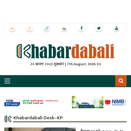
ृष्‍ठ
ाचार
पत्रिका
्राष्ट्रिय
२२ श्रावण २०८३ शुक्रबार | 7th August, 2026 Fri
स
ली
ली
लकुद
Khabardabali Desk–KP
ेश