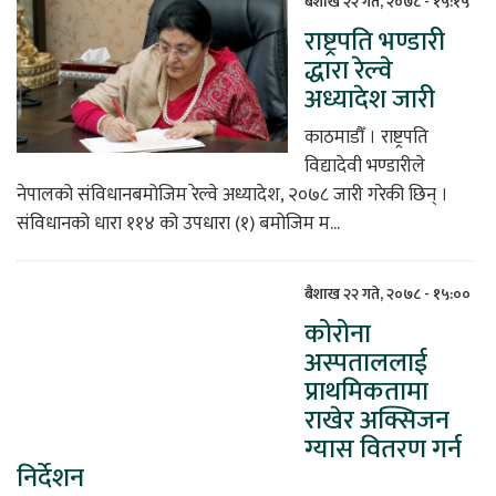
बैशाख २२ गते, २०७८ - १५:१५
राष्ट्रपति भण्डारी
िकोड
द्धारा रेल्वे
अध्यादेश जारी
ोना
ेश
काठमाडौँ । राष्ट्रपति
विद्यादेवी भण्डारीले
नेपालको संविधानबमोजिम रेल्वे अध्यादेश, २०७८ जारी गरेकी छिन् ।
संविधानको धारा ११४ को उपधारा (१) बमोजिम म...
बैशाख २२ गते, २०७८ - १५:००
कोरोना
अस्पताललाई
प्राथमिकतामा
राखेर अक्सिजन
ग्यास वितरण गर्न
निर्देशन