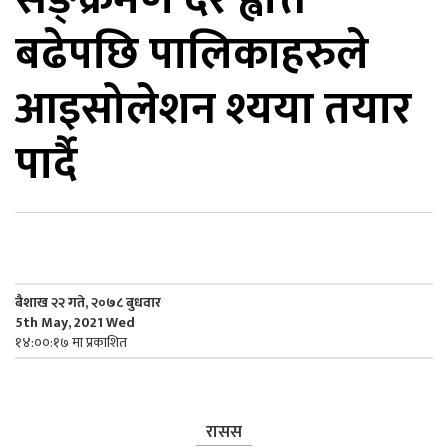
बढेपछि पालिकाहरुले
िकोड
आइसोलेशन श्यया तयार
ोना
ेश
पार्दै
बैशाख २२ गते, २०७८ बुधवार
5th May, 2021 Wed
१४:००:१७ मा प्रकाशित
रासस