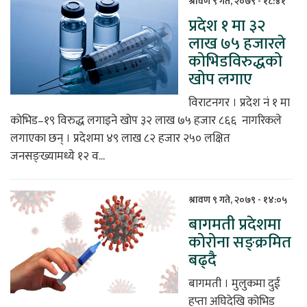
श्रावण ९ गते, २०७९ - १८:४१
प्रदेश १ मा ३२
िकोड
लाख ७५ हजारले
कोभिडविरुद्धको
ोना
खोप लगाए
ेश
विराटनगर । प्रदेश नं १ मा
कोभिड–१९ विरुद्ध लगाइने खोप ३२ लाख ७५ हजार ८६६ नागरिकले
लगाएका छन् । प्रदेशमा ४९ लाख ८२ हजार २५० लक्षित
जनसङ्ख्यामध्ये १२ व...
श्रावण ९ गते, २०७९ - १४:०५
बागमती प्रदेशमा
कोरोना सङ्क्रमित
बढ्दै
बागमती । मुलुकमा दुई
हप्ता अघिदेखि कोभिड