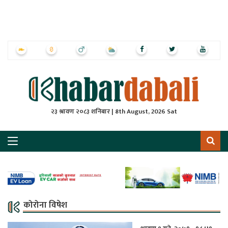
ृष्‍ठ
ाचार
पत्रिका
्राष्ट्रिय
२३ श्रावण २०८३ शनिबार | 8th August, 2026 Sat
स
ली
ली
लकुद
कोरोना विषेश
ेश