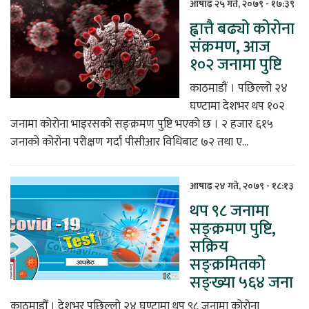
आषाढ़ २५ गते, २०७९ - १७:३९
ह्वात्तै बढ्यो कोरोना
संक्रमण, आज
१०२ जनामा पुष्टि
काठमाडौं । पछिल्लो २४
घण्टामा देशभर थप १०२
जनामा कोरोना भाइरसको सङ्क्रमण पुष्टि भएको छ । २ हजार ६१५
जनाको कोरोना परीक्षण गर्दा पीसीआर विधिबाट ७२ तथा ए...
आषाढ़ २४ गते, २०७९ - १८:१३
थप ९८ जनामा
सङ्क्रमण पुष्टि,
सक्रिय
सङ्क्रमितको
सङ्ख्या ५६४ जना
काठमाडौँ । देशभर पछिल्लो २४ घण्टामा थप ९८ जनामा कोरोना