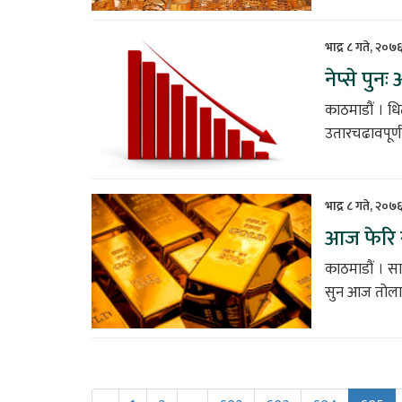
भाद्र ८ गते, २०७
नेप्से पुनः
काठमाडौं । ध
उतारचढावपूर्ण
भाद्र ८ गते, २०७
आज फेरि स
काठमाडौं । सा
सुन आज तोलाम