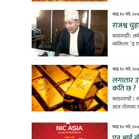
भाद्र १० गते, २
राजश्व चुह
काठमाडाैं। अर
व्यक्तिलार्इ ए
भाद्र १० गते, २०
लगातार उक
कति छ ?
काठमाण्डौं । 
आज तोलामा रु 
भाद्र १० गते, २०
एन आई सी 