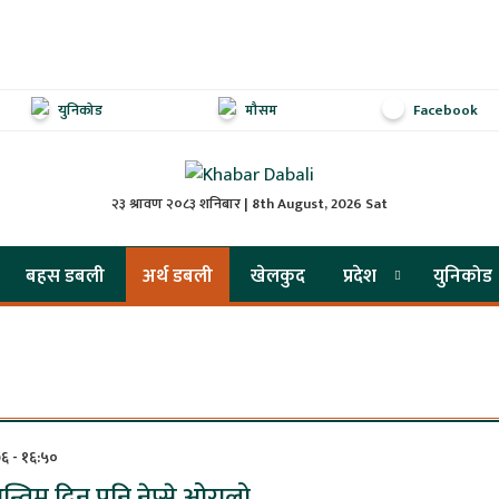
युनिकोड
मौसम
Facebook
२३ श्रावण २०८३ शनिबार | 8th August, 2026 Sat
बहस डबली
अर्थ डबली
खेलकुद
प्रदेश
युनिकोड
७६ - १६:५०
्तिम दिन पनि नेप्से ओरालो