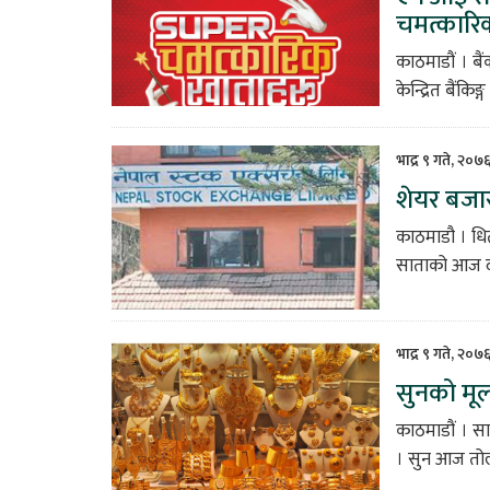
चमत्कारिक
काठमाडौं । बै
केन्द्रित बैंकि
भाद्र ९ गते, २०७
शेयर बजारः
काठमाडौ । धि
साताको आज दोस्
भाद्र ९ गते, २०७
सुनको मूल्
काठमाडौं । सा
। सुन आज तोला