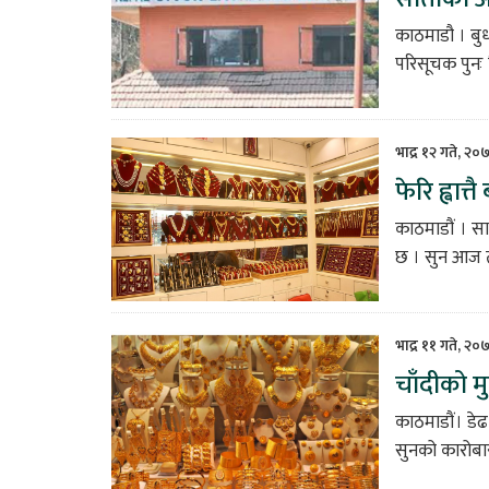
काठमाडौ । बुध
परिसूचक पुनः 
भाद्र १२ गते, २०
फेरि ह्वात
काठमाडौं । सात
छ । सुन आज तो
भाद्र ११ गते, २०
चाँदीको मु
काठमाडौं। डेढ
सुनको कारोबार