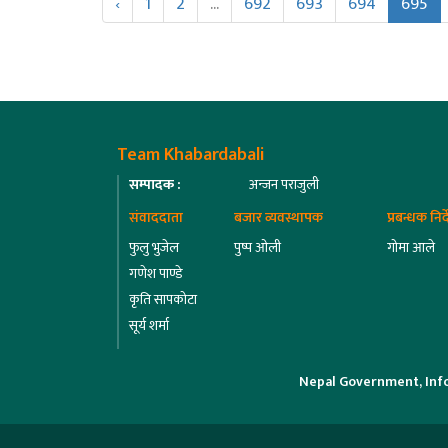
‹
1
2
...
692
693
694
695
Team Khabardabali
सम्पादक :
अन्जन पराजुली
संवाददाता
बजार व्यवस्थापक
प्रबन्धक निर
फुलु भुजेल
पुष्प ओली
गोमा आले
गणेश पाण्डे
कृति सापकोटा
सूर्य शर्मा
Nepal Government, Inf