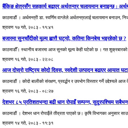
बैंकिङ क्षेत्रसँग सहकार्य बढाएर अर्थतन्त्र चलायमान बनाइन्छ : अर्थमन्
काठमाडौं । अर्थमन्त्री डा. स्वर्णिम वाग्लेले अर्थतन्त्रलाई चलायमान बनाउन, न
श्रावण १७ गते, २०८३ - ११:४१
बजारमा सुनचाँदीको मूल्य ह्वात्तै घट्यो, कतिमा किनबेच भइरहेको छ ?
काठमाडौँ। स्थानीय बजारमा आज सुनको मूल्य केही घटेको छ । गत शुक्रबारको त
श्रावण १६ गते, २०८३ - २२:०८
आज दोस्रो राष्ट्रिय कोदो दिवस, स्वदेशी उत्पादन बढाएर आयात घट
काठमाडौं । कोदो बालीको संरक्षण, प्रवर्द्धन र उपभोग विस्तार गर्ने उद्देश्यले
श्रावण १६ गते, २०८३ - ०८:२७
देशभर ८५ प्रतिशतभन्दा बढी धान रोपाइँ सम्पन्न, सुदूरपश्चिम सबैभन
काठमाडौं । देशभर धान रोपाइँले तीव्रता पाएको छ। कृषि विभागका अनुसार साउन
श्रावण १४ गते, २०८३ - ११:३१