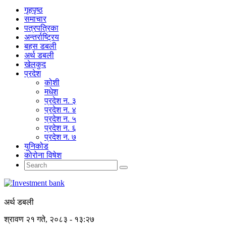
गृहपृष्‍ठ
समाचार
पत्रपत्रिका
अन्तर्राष्ट्रिय
बहस डबली
अर्थ डबली
खेलकुद
प्रदेश
कोशी
मधेश
प्रदेश न. ३
प्रदेश न. ४
प्रदेश न. ५
प्रदेश न. ६
प्रदेश न. ७
युनिकोड
कोरोना विषेश
अर्थ डबली
श्रावण २१ गते, २०८३ - १३:२७