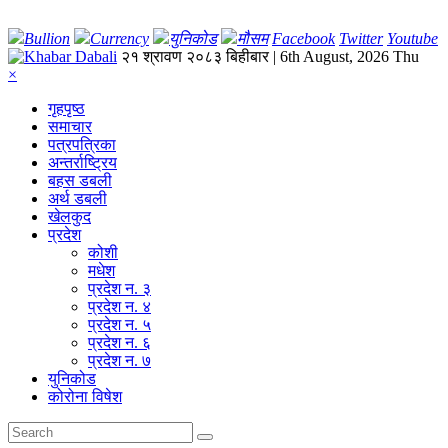
Bullion
Currency
युनिकोड
मौसम
Facebook
Twitter
Youtube
२१ श्रावण २०८३ बिहीबार | 6th August, 2026 Thu
×
गृहपृष्‍ठ
समाचार
पत्रपत्रिका
अन्तर्राष्ट्रिय
बहस डबली
अर्थ डबली
खेलकुद
प्रदेश
कोशी
मधेश
प्रदेश न. ३
प्रदेश न. ४
प्रदेश न. ५
प्रदेश न. ६
प्रदेश न. ७
युनिकोड
कोरोना विषेश