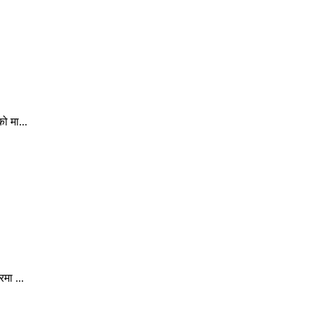
ो मा...
मा ...