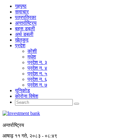
गृहपृष्‍ठ
समाचार
पत्रपत्रिका
अन्तर्राष्ट्रिय
बहस डबली
अर्थ डबली
खेलकुद
प्रदेश
कोशी
मधेश
प्रदेश न. ३
प्रदेश न. ४
प्रदेश न. ५
प्रदेश न. ६
प्रदेश न. ७
युनिकोड
कोरोना विषेश
अन्तर्राष्ट्रिय
आषाढ़ ११ गते, २०८३ - ०८:४९