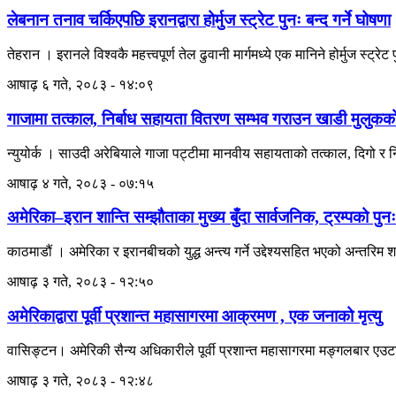
लेबनान तनाव चर्किएपछि इरानद्वारा होर्मुज स्ट्रेट पुनः बन्द गर्ने घोषणा
तेहरान । इरानले विश्वकै महत्त्वपूर्ण तेल ढुवानी मार्गमध्ये एक मानिने होर्मुज स्
आषाढ़ ६ गते, २०८३ - १४:०९
गाजामा तत्काल, निर्बाध सहायता वितरण सम्भव गराउन खाडी मुलुकक
न्युयोर्क । साउदी अरेबियाले गाजा पट्टीमा मानवीय सहायताको तत्काल, दिगो र 
आषाढ़ ४ गते, २०८३ - ०७:१५
अमेरिका–इरान शान्ति सम्झौताका मुख्य बुँदा सार्वजनिक, ट्रम्पको प
काठमाडौं । अमेरिका र इरानबीचको युद्ध अन्त्य गर्ने उद्देश्यसहित भएको अन्तरिम 
आषाढ़ ३ गते, २०८३ - १२:५०
अमेरिकाद्वारा पूर्वी प्रशान्त महासागरमा आक्रमण , एक जनाको मृत्यु
वासिङ्टन। अमेरिकी सैन्य अधिकारीले पूर्वी प्रशान्त महासागरमा मङ्गलबार एउटा
आषाढ़ ३ गते, २०८३ - १२:४८