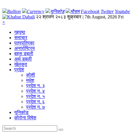
Bullion
Currency
युनिकोड
मौसम
Facebook
Twitter
Youtube
२२ श्रावण २०८३ शुक्रबार | 7th August, 2026 Fri
×
गृहपृष्‍ठ
समाचार
पत्रपत्रिका
अन्तर्राष्ट्रिय
बहस डबली
अर्थ डबली
खेलकुद
प्रदेश
कोशी
मधेश
प्रदेश न. ३
प्रदेश न. ४
प्रदेश न. ५
प्रदेश न. ६
प्रदेश न. ७
युनिकोड
कोरोना विषेश