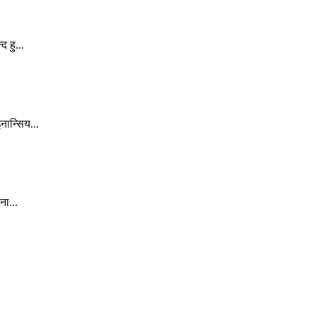
 हु...
ान्सिय...
ना...