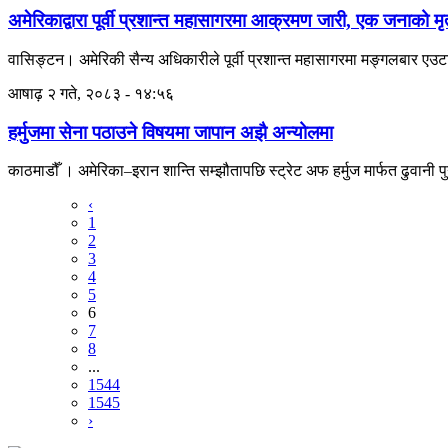
अमेरिकाद्वारा पूर्वी प्रशान्त महासागरमा आक्रमण जारी, एक जनाको मृत्
वासिङ्टन। अमेरिकी सैन्य अधिकारीले पूर्वी प्रशान्त महासागरमा मङ्गलबार एउटा
आषाढ़ २ गते, २०८३ - १४:५६
हर्मुजमा सेना पठाउने विषयमा जापान अझै अन्योलमा
काठमाडौँ । अमेरिका–इरान शान्ति सम्झौतापछि स्ट्रेट अफ हर्मुज मार्फत ढुवानी पु
‹
1
2
3
4
5
6
7
8
...
1544
1545
›