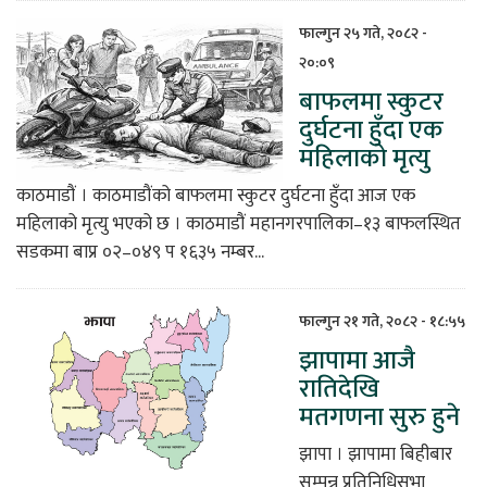
फाल्गुन २५ गते, २०८२ -
२०:०९
बाफलमा स्कुटर
दुर्घटना हुँदा एक
महिलाको मृत्यु
काठमाडौं । काठमाडौंको बाफलमा स्कुटर दुर्घटना हुँदा आज एक
महिलाको मृत्यु भएको छ । काठमाडौं महानगरपालिका–१३ बाफलस्थित
सडकमा बाप्र ०२–०४९ प १६३५ नम्बर...
फाल्गुन २१ गते, २०८२ - १८:५५
झापामा आजै
रातिदेखि
मतगणना सुरु हुने
झापा । झापामा बिहीबार
सम्पन्न प्रतिनिधिसभा