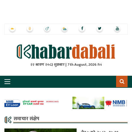
ृष्‍ठ
ाचार
पत्रिका
्राष्ट्रिय
२२ श्रावण २०८३ शुक्रबार | 7th August, 2026 Fri
स
ली
ली
लकुद
समाचार संक्षेप
ेश