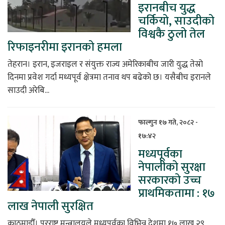
इरानबीच युद्ध
चर्कियो, साउदीको
विश्वकै ठुलो तेल
रिफाइनरीमा इरानको हमला
तेहरान। इरान, इजराइल र संयुक्त राज्य अमेरिकाबीच जारी युद्ध तेस्रो
दिनमा प्रवेश गर्दा मध्यपूर्व क्षेत्रमा तनाव थप बढेको छ। यसैबीच इरानले
साउदी अरेबि...
फाल्गुन १७ गते, २०८२ -
१७:४२
मध्यपूर्वका
नेपालीको सुरक्षा
सरकारको उच्च
प्राथमिकतामा : १७
लाख नेपाली सुरक्षित
काठमाडौँ। परराष्ट्र मन्त्रालयले मध्यपूर्वका विभिन्न देशमा १७ लाख २९