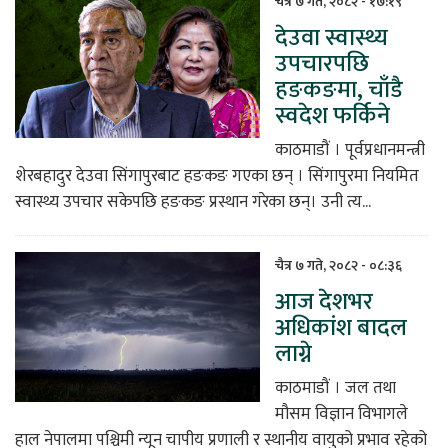
चैत्र ७ गते, २०८२ - १७:१९
देउवा स्वास्थ्य
िकोड
उपचारपछि
हङकङमा, चाँडै
ोना
स्वदेश फर्किने
ेश
काठमाडौं । पूर्वप्रधानमन्त्री
शेरबहादुर देउवा सिंगापुरबाट हङकङ गएका छन् । सिंगापुरमा नियमित
स्वास्थ्य उपचार सकेपछि हङकङ प्रस्थान गरेका छन्। उनी त्य...
चैत्र ७ गते, २०८२ - ०८:३६
आज देशभर
अधिकांश बादल
लाग्ने
काठमाडौं । जल तथा
मौसम विज्ञान विभागले
हाल नेपालमा पश्चिमी न्यून चापीय प्रणाली र स्थानीय वायुको प्रभाव रहेको