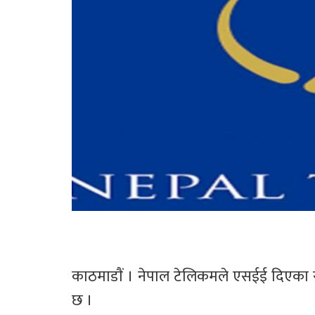
काठमाडाैं । नेपाल टेलिकमले एसईई दिएका र 
छ । 