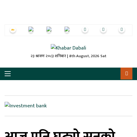
ृष्‍ठ
ाचार
पत्रिका
्राष्ट्रिय
२३ श्रावण २०८३ शनिबार | 8th August, 2026 Sat
स
ली
ली
लकुद
आज पनि घट्यो सुनको
ेश