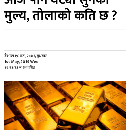
मुल्य, तोलाको कति छ ?
िकोड
ोना
ेश
बैशाख १८ गते, २०७६ बुधवार
1st May, 2019 Wed
१२:२३:१३ मा प्रकाशित