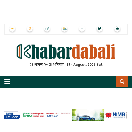
ृष्‍ठ
ाचार
पत्रिका
्राष्ट्रिय
२३ श्रावण २०८३ शनिबार | 8th August, 2026 Sat
स
ली
ली
लकुद
ेश