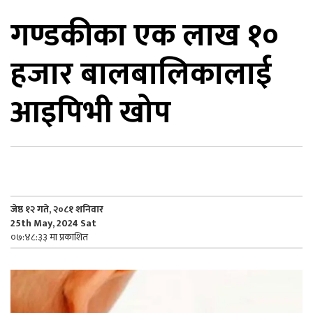
गण्डकीका एक लाख १०
िकोड
हजार बालबालिकालाई
ोना
ेश
आइपिभी खोप
जेष्ठ १२ गते, २०८१ शनिवार
25th May, 2024 Sat
०७:४८:३३ मा प्रकाशित