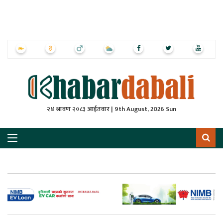
ृष्‍ठ
ाचार
पत्रिका
्राष्ट्रिय
२४ श्रावण २०८३ आईतवार | 9th August, 2026 Sun
स
ली
ली
लकुद
ेश