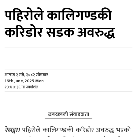
पहिरोले कालिगण्डकी
िकोड
करिडोर सडक अवरुद्ध
ोना
ेश
आषाढ़ २ गते, २०८२ सोमवार
16th June, 2025 Mon
१३:४७:३६ मा प्रकाशित
खबरडबली संवाददाता
रेसङ्गा।
 पहिरोले कालिगण्डकी करिडोर अवरुद्ध भएको 