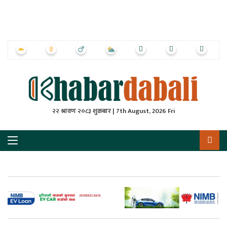
ृष्‍ठ
ाचार
पत्रिका
्राष्ट्रिय
२२ श्रावण २०८३ शुक्रबार | 7th August, 2026 Fri
स
ली
ली
लकुद
ेश