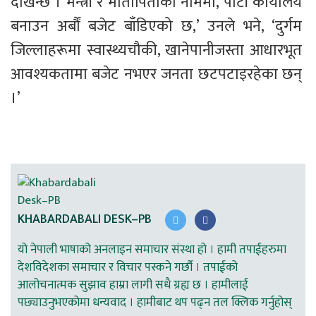
देखिन्छ । मन्त्री र मातापिताका नाममा, पार्टी कार्यालय 
बनाउन अर्बौं बजेट बाँडिएको छ,’ उनले भने, ‘दुर्गम 
जिल्लाहरूमा स्वास्थ्यचौकी, खानेपानीजस्ता आधारभूत 
आवश्यकतामा बजेट नभएर जनता छटपटाइरहेका छन् 
।’
KHABARDABALI DESK–PB
यो नेपाली भाषाको अनलाइन समाचार संस्था हो । हामी तपाईहरुमा
देशविदेशका समाचार र विचार पस्कने गर्छौ । तपाईको
आलोचनात्मक सुझाव हाम्रा लागी सधै ग्रह्य छ । हामीलाई
पछ्याउनुभएकोमा धन्यवाद । हामीबाट थप पढ्न तल क्लिक गर्नुहोस्