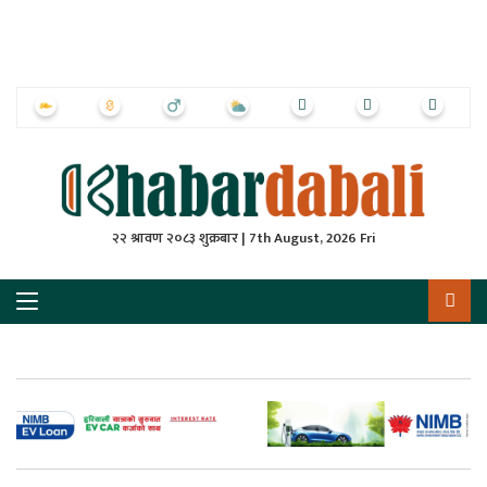
ृष्‍ठ
ाचार
पत्रिका
्राष्ट्रिय
२२ श्रावण २०८३ शुक्रबार | 7th August, 2026 Fri
स
ली
ली
लकुद
ेश