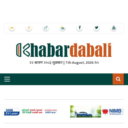
ृष्‍ठ
ाचार
पत्रिका
्राष्ट्रिय
२२ श्रावण २०८३ शुक्रबार | 7th August, 2026 Fri
स
ली
ली
लकुद
ेश