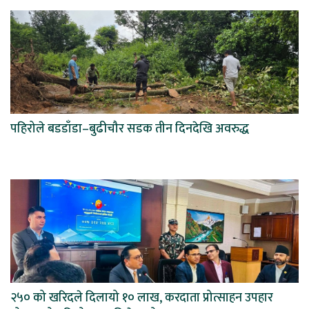
पहिरोले बडडाँडा–बुढीचौर सडक तीन दिनदेखि अवरुद्ध
२५० को खरिदले दिलायो १० लाख, करदाता प्रोत्साहन उपहार