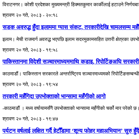
विराटनगर। कोशी प्रदेशका मुख्यमन्त्री हिक्मतकुमार कार्कीलाई हटाउने निर्णयबाट
श्रावण २० गते, २०८३ - २०:१८
सडक अवरुद्ध हुँदा इलाममा ग्यास संकट, तरकारीदेखि चामलसम्म महँ
इलाम। मेची राजमार्ग अवरुद्ध भएपछि इलाम सदरमुकामसहित उत्तरी क्षेत्रका उपभ
श्रावण २० गते, २०८३ - १९:५८
पाकिस्तानमा विदेशी सञ्चारमाध्यममाथि कडाइ, रिपोर्टिङअघि सरकारी
काठमाडौं। पाकिस्तान सरकारले अन्तर्राष्ट्रिय सञ्चारमाध्यमको रिपोर्टिङसम्बन्धी न
श्रावण २० गते, २०८३ - १९:५४
तरकारी महँगिदा उपभोक्ताको भान्सामा महँगीको आगो
-काठमाडौं । मध्य वर्षायामसँगै उपभोक्ताको भान्सामा महँगीको चर्को मार प
श्रावण २० गते, २०८३ - १९:४७
पर्यटन वर्षलाई लक्षित गर्दै हेटौँडामा ‘शून्य फोहर महाअभियान’ सुरु हुँद