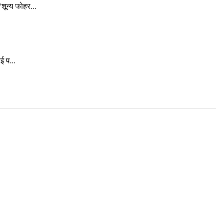
ून्य फोहर...
ई प...