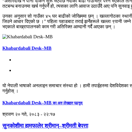
“असारदेखि नै पानी दर्किन सुरू भएपछि नदीको बाढी गाउँभित्र पस्ने भएकाले तीन म
तटबन्ध बनाउनमा खर्च गर्नुपर्ने हो, त्यसका लागि आवाज उठाउँदै आए पनि सुनवाइ ह
उनका अनुसार सो गाउँका ४५ घर बाढीको जोखिममा छन् । खल्लागोठका स्थानीय बा
जिउने आधार दिएको छ ।” पहिला पहाडबाट तराई झर्नेहरूले खल्ला ९पानी जम्ने ठाउँ
भएकाले बाख्रापालनको काम गरी अतिरिक्त आम्दानी गर्दै आएका छन् ।
Khabardabali Desk–MB
यो नेपाली भाषाको अनलाइन समाचार संस्था हो । हामी तपाईहरुमा देशविदेशका स
गर्नुहोस् ।
Khabardabali Desk–MB
का अरु लेखहरु पढ्नुस्
श्रावण २० गते, २०८३ - २२:१७
सुनकोशीमा हामफालेर श्रीमान्–श्रीमती बेपत्ता