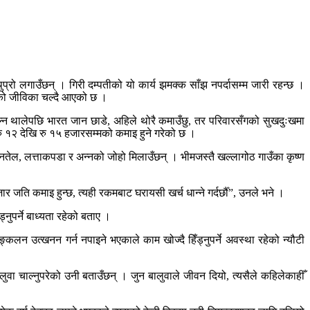
र थुप्रो लगाउँछन् । गिरी दम्पतीको यो कार्य झमक्क साँझ नपर्दासम्म जारी रहन्छ ।
वारको जीविका चल्दै आएको छ ।
चाल्न थालेपछि भारत जान छाडे, अहिले थोरै कमाउँछु, तर परिवारसँगको सुखदुःखमा
रु १२ देखि रु १५ हजारसम्मको कमाइ हुने गरेको छ ।
नुनतेल, लत्ताकपडा र अन्नको जोहो मिलाउँछन् । भीमजस्तै खल्लागोठ गाउँका कृष्ण
 जति कमाइ हुन्छ, त्यही रकमबाट घरायसी खर्च धान्ने गर्दर्छौँ”, उनले भने ।
ड्नुपर्ने बाध्यता रहेको बताए ।
कलन उत्खनन गर्न नपाइने भएकाले काम खोज्दै हिँड्नुपर्ने अवस्था रहेको न्यौटी
बालुवा चाल्नुपरेको उनी बताउँछन् । जुन बालुवाले जीवन दियो, त्यसैले कहिलेकाहीँ