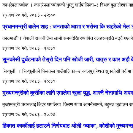
काभ्रेपलाञ्चोक । काभ्रेपलाञ्चोकको भुम्लु गाउँपालिका–८ स्थित दुलालेश्वर म
श्रावण २० गते, २०८३ - २२:००
प्रधानमन्त्री बालेन शाह : जनताकाे आशा र भरोसा कि खहरेकाे भेल 
काठमाडौं । नेपाली राजनीतिमा लामो समयदेखि स्थापित दलहरूप्रति बढ्दै गएको 
श्रावण २० गते, २०८३ - २१:३१
सुनकोसी दुर्घटनाको तेस्रो दिन पनि खोजी जारी, यात्रु र कार अझै बे
सिन्धुली । सिन्धुलीको फिक्कल गाउँपालिका–२ नवलपुरस्थित सुनकोसी नदीमा खस
श्रावण २० गते, २०८३ - २०:३१
मुख्यमन्त्रीको कुर्सीका लागि एमालेमा खुला युद्ध, आफ्नै नेतामाथि अप
मुख्यमन्त्री चयनलाई लिएर थपलिया–किरण थापा आमनेसामने, बहुमत जुटाउन राप
श्रावण २० गते, २०८३ - २०:२७
हिक्मत कार्कीलाई हटाउने निर्णयबाट ओली ‘ब्याक’, कोशीको मुख्यमन्त्