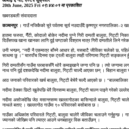
आषाढ़ ६ गते, २०८२ शुक्रवार
20th June, 2025 Fri
०९:४४:०१ मा प्रकाशित
खबरडबली संवाददाता
कञ्चनपुर
। गाउँ नजिकैको चुरे पर्वतमा सूर्य नउदाउँदै कृष्णपुर नगरपालिका–२ ख
हातमा फरुवा, गैँटी, कोदालो बोकेर नदीमा पुग्ने गिरी दम्पती बालुवा, गिट्टी निक
दिउँसपख खाना खानका लागि दुई घण्टाको विश्राम मात्र गिरी दम्पतीले लिने गरेका
उनी भन्छन्, “नदी नै एकमात्र बाँच्ने आधार हो, यसबाटै जीविका चलेको छ, पहिल
साथमा छु ।” चारपाँच दिनमा एक ट्रली बालुवा त्यही परिणामा गिट्टी सङ्कलन हु
गिरी दम्पतीसँग गाउँमा घरबाससँगै थोरै कमाइखाने जग्गा पनि छ । त्यो जग्गामा 
नाथ पनि दुई दशकदेखि नदीमा बालुवा, गिट्टी चाल्दै आएका छन् । बिहान बालुवा चाल
आठ जनाको परिवारको खर्च बालुवा, गिट्टी बेचेरै चल्दै आएको छ । “बालबालिका छाडे
नदीमा ठेक्का छिटो खुलेपछि धेरै दिनसम्म बालुवा, गिट्टी चाल्न पाइने गरेको उल्लेख गर
नदीमा असोजदेखि जेठ मसान्तसम्म खल्लागोठका बासिन्दाले बालुवा, गिट्टी चालेर
नाथले बताए । खल्लागोठ गाउँमा ९० परिवारको बसोबास छ ।
गाउँका अधिकांश परिवारले गिट्टी, बालुवा चालेरै जीविका चलाउने गर्नुहुन्छ । गा
ज्यानको जोखिम पनि ल्याएर आउने धनबहादुर विक बताउँछन् ।