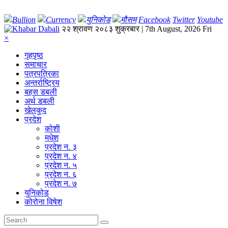
Bullion
Currency
युनिकोड
मौसम
Facebook
Twitter
Youtube
२२ श्रावण २०८३ शुक्रबार | 7th August, 2026 Fri
×
गृहपृष्‍ठ
समाचार
पत्रपत्रिका
अन्तर्राष्ट्रिय
बहस डबली
अर्थ डबली
खेलकुद
प्रदेश
कोशी
मधेश
प्रदेश न. ३
प्रदेश न. ४
प्रदेश न. ५
प्रदेश न. ६
प्रदेश न. ७
युनिकोड
कोरोना विषेश