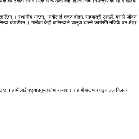
्येक वर्ष ठेक्का लाग्ने भएकाले त्यसको केही हिस्सा नदी नियन्त्रणका लागि बलियो
उँछन् । स्थानीय भन्छन्, “नदीलाई शत्रु होइन, सहयात्री ठान्छौँ, यसले जीवन
 बताउँछन् । गाउँका केही बासिन्दाले बालुवा चाल्ने कार्यसँगै नजिकै वन क्षेत्र
रह्य छ । हामीलाई पछ्याउनुभएकोमा धन्यवाद । हामीबाट थप पढ्न तल क्लिक