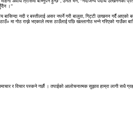
हिना अवधि त्रासमा बाँच्नुपर्ने हुन्छ”, उनले भने, “नदीजन्य पदार्थ उत्खननको प्रत
ुँदैन ।”
सिन्दा नदी र बस्तीलाई असर नपर्ने गरी बालुवा, गिट्टी उत्खनन गर्दै आएको बता
० मा गोठ राख्ने भएकाले त्यस ठाउँलाई पछि खल्लागोठ भन्ने गरिएको गाउँका बासिन्दा
माचार र विचार पस्कने गर्छौ । तपाईको आलोचनात्मक सुझाव हाम्रा लागी सधै ग्