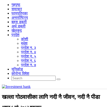
गृहपृष्‍ठ
समाचार
पत्रपत्रिका
अन्तर्राष्ट्रिय
बहस डबली
अर्थ डबली
खेलकुद
प्रदेश
कोशी
मधेश
प्रदेश न. ३
प्रदेश न. ४
प्रदेश न. ५
प्रदेश न. ६
प्रदेश न. ७
युनिकोड
कोरोना विषेश
खल्ला गोठवासीका लागि नदी नै जीवन, नदी नै पीडा