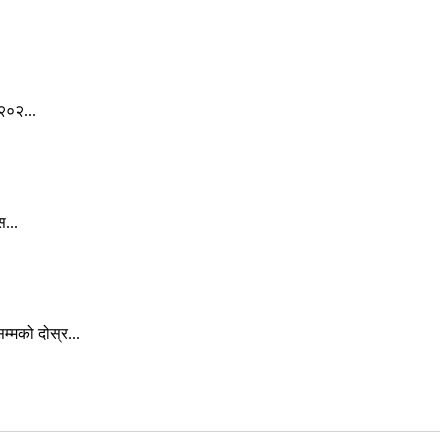
२०२...
स...
्मको दोस्र...