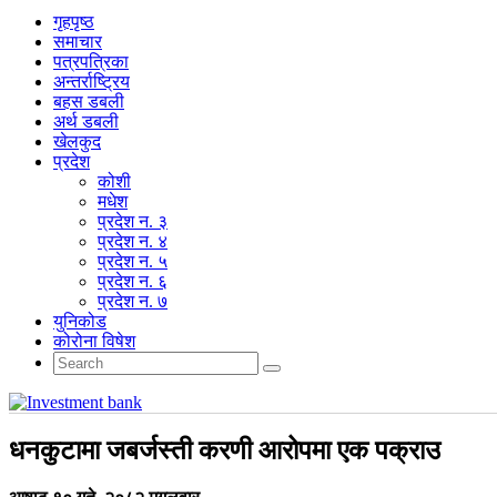
गृहपृष्‍ठ
समाचार
पत्रपत्रिका
अन्तर्राष्ट्रिय
बहस डबली
अर्थ डबली
खेलकुद
प्रदेश
कोशी
मधेश
प्रदेश न. ३
प्रदेश न. ४
प्रदेश न. ५
प्रदेश न. ६
प्रदेश न. ७
युनिकोड
कोरोना विषेश
धनकुटामा जबर्जस्ती करणी आरोपमा एक पक्राउ