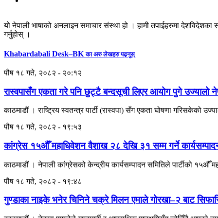
यो नेपाली भाषाको अनलाइन समाचार संस्था हो । हामी तपाईहरुमा देशविदेशका स
गर्नुहोस् ।
Khabardabali Desk–BK
का अरु लेखहरु पढ्नुस्
पौष १८ गते, २०८२ - २०:१२
रास्वपासँग एकता गरे पनि छुट्टै बन्दसूची लिएर आयोग पुगे उज्यालो न
काठमाडौं । राष्ट्रिय स्वतन्त्र पार्टी (रास्वपा) सँग एकता घोषणा गरिसकेको उज्याल
पौष १८ गते, २०८२ - १९:५३
कांग्रेस १५औँ महाधिवेशन वैशाख २८ देखि ३१ सम्म गर्ने कार्यसम्प
काठमाडौं । नेपाली कांग्रेसको केन्द्रीय कार्यसम्पादन समितिले पार्टीको १५औँ 
पौष १८ गते, २०८२ - १९:४८
गुण्डाका नाइके भनेर चिनिने चक्रे मिलन एमाले गोरखा–२ बाट सिफा