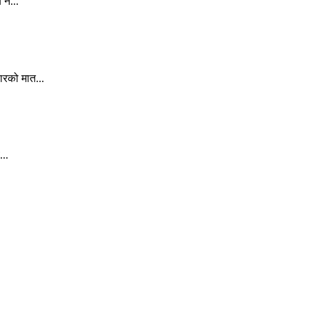
 न...
ारको मात...
..
.