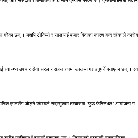
नामलाई फेरि संसदीय राजनीतिमा अघि सार्ने प्रयास गरेको छ । प्रतिनिधिसभा सदस्य
 गरेका छन् । यद्यपि टोकियो र साङ्घाई बजार बिदाका कारण बन्द रहेकाले कारोब
ई स्वास्थ्य उपचार सेवा सरल र सहज रुपमा उपलब्ध गराउनुपर्ने बताएका छन् । स्व.
वहारिक ज्ञानसँग जोड्ने उद्देश्यले सदरमुकाम तम्घासमा ‘फुड फेस्टिभल’ आयोजना ग..
ा दलीय प्रतिस्पर्धा हुनुपर्ने बताएका छन् । जिल्लाको पञ्चपुरी नगरपालिका–...