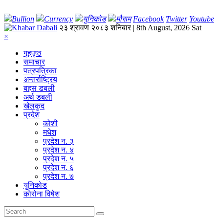
Bullion
Currency
युनिकोड
मौसम
Facebook
Twitter
Youtube
२३ श्रावण २०८३ शनिबार | 8th August, 2026 Sat
×
गृहपृष्‍ठ
समाचार
पत्रपत्रिका
अन्तर्राष्ट्रिय
बहस डबली
अर्थ डबली
खेलकुद
प्रदेश
कोशी
मधेश
प्रदेश न. ३
प्रदेश न. ४
प्रदेश न. ५
प्रदेश न. ६
प्रदेश न. ७
युनिकोड
कोरोना विषेश