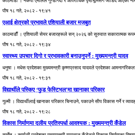
काठमाडौं । नेकपा एमालेले गुण्डागर्दी र आपराधिक पृष्ठभूमिसँग जोडिँदै आएको 
पौष १८ गते, २०८२ - १९:४१
एआई क्षेत्रको प्रभावले एशियाली बजार मजबुत
काठमाडाैँ । एशियाली सेयर बजारहरूले सन् २०२६ को सुरुवात सकारात्मक रूपमा
पौष १८ गते, २०८२ - १९:३४
स्वास्थ्य उपचार दिगो र प्रभावकारी बनाउनुपर्ने : मुख्यमन्त्री यादव
धनुषा । मधेस प्रदेशका मुख्यमन्त्री कृष्णप्रसाद यादवले प्रदेशका आमनागरिकला
पौष १८ गते, २०८२ - १९:३१
विद्यार्थीले पस्किए ‘फुड फेस्टिभल’मा खानाका परिकार
गुल्मी । विद्यार्थीलाई खानाका परिकार चिनाउने, पकाउने सीप विकास गर्ने र व्या
पौष १८ गते, २०८२ - १९:२८
विकास निर्माणमा दलीय प्रतिस्पर्धा आवश्यक : मुख्यमन्त्री कँडेल
सुर्खेत । कर्णाली प्रदेशका मुख्यमन्त्री यामलाल कँडेलले विकास निर्माणका विषयम