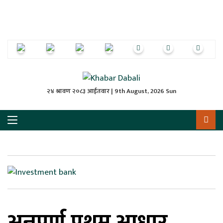
ृष्‍ठ
ाचार
पत्रिका
्राष्ट्रिय
२४ श्रावण २०८३ आईतवार | 9th August, 2026 Sun
स
ली
ली
लकुद
अन्नपूर्ण प्रथम आधार
ेश