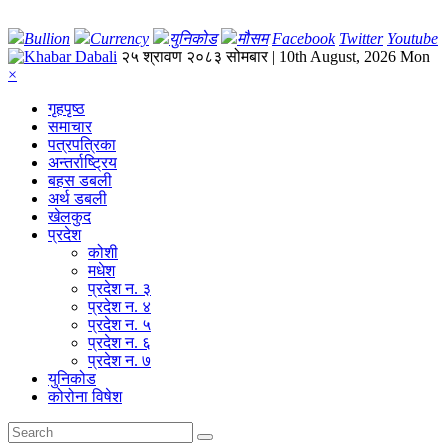
Bullion
Currency
युनिकोड
मौसम
Facebook
Twitter
Youtube
२५ श्रावण २०८३ सोमबार | 10th August, 2026 Mon
×
गृहपृष्‍ठ
समाचार
पत्रपत्रिका
अन्तर्राष्ट्रिय
बहस डबली
अर्थ डबली
खेलकुद
प्रदेश
कोशी
मधेश
प्रदेश न. ३
प्रदेश न. ४
प्रदेश न. ५
प्रदेश न. ६
प्रदेश न. ७
युनिकोड
कोरोना विषेश