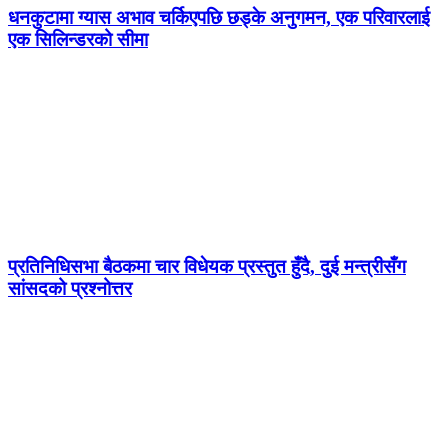
धनकुटामा ग्यास अभाव चर्किएपछि छड्के अनुगमन, एक परिवारलाई
एक सिलिन्डरको सीमा
प्रतिनिधिसभा बैठकमा चार विधेयक प्रस्तुत हुँदै, दुई मन्त्रीसँग
सांसदको प्रश्नोत्तर