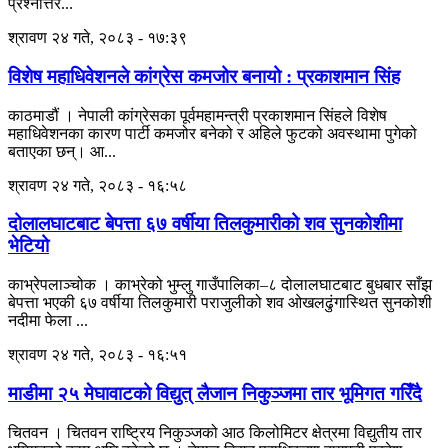
प्रश्नोत्तर...
श्रावण २४ गते, २०८३ - १७:३९
विशेष महाधिवेशनले कांग्रेस कमजोर बनायो : प्रकाशमान सिंह
काठमाडौं । नेपाली कांग्रेसका पूर्वमहामन्त्री प्रकाशमान सिंहले विशेष
महाधिवेशनका कारण पार्टी कमजोर बनेको र अहिले फुटको अवस्थामा पुगेको
बताएका छन्। आ...
श्रावण २४ गते, २०८३ - १६:५८
दोलालघाटबाट बेपत्ता ६७ वर्षीया तिलकुमारीको शव सुनकोशीमा
भेटियो
काभ्रेपलाञ्चोक । काभ्रेको भुम्लु गाउँपालिका–८ दोलालघाटबाट बुधबार साँझ
बेपत्ता भएकी ६७ वर्षीया तिलकुमारी पराजुलीको शव ओखलढुंगास्थित सुनकोशी
नदीमा फेला ...
श्रावण २४ गते, २०८३ - १६:५१
माडीमा २५ मेघावाटको विद्युत् लैजान निकुञ्जमा तार भूमिगत गरिँदै
चितवन । चितवन राष्ट्रिय निकुञ्जको आठ किलोमिटर क्षेत्रमा विद्युतीय तार