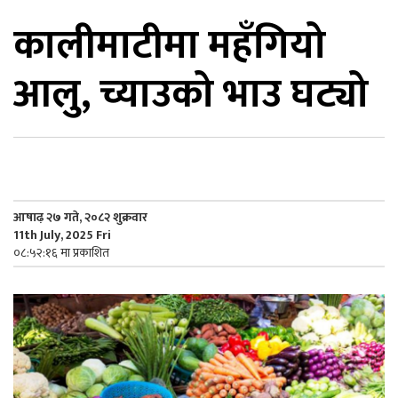
कालीमाटीमा महँगियो
िकोड
आलु, च्याउको भाउ घट्यो
ोना
ेश
आषाढ़ २७ गते, २०८२ शुक्रवार
11th July, 2025 Fri
०८:५२:१६ मा प्रकाशित