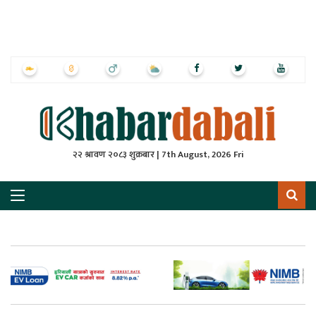
ृष्‍ठ
ाचार
पत्रिका
्राष्ट्रिय
२२ श्रावण २०८३ शुक्रबार | 7th August, 2026 Fri
स
ली
ली
लकुद
ेश