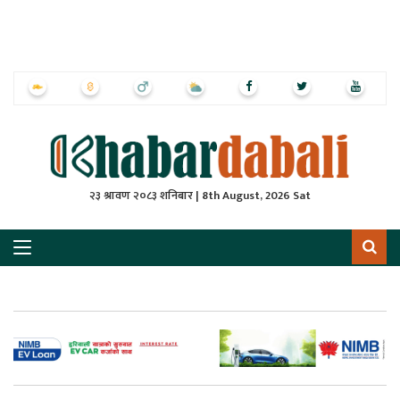
ृष्‍ठ
ाचार
पत्रिका
्राष्ट्रिय
२३ श्रावण २०८३ शनिबार | 8th August, 2026 Sat
स
ली
ली
लकुद
ेश