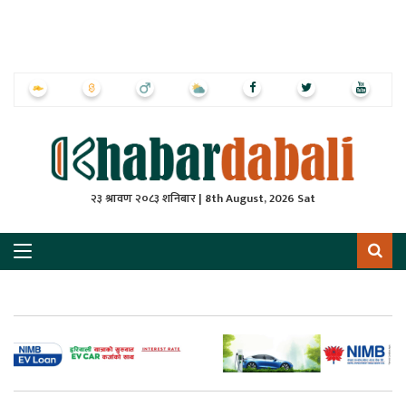
ृष्‍ठ
ाचार
पत्रिका
्राष्ट्रिय
२३ श्रावण २०८३ शनिबार | 8th August, 2026 Sat
स
ली
ली
लकुद
ेश