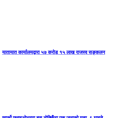
यातायात कार्यालयद्वारा ५७ करोड १५ लाख राजस्व सङ्कलन
ग्वार्को फ्लाइओभरमा बस ठोक्किँदा एक जनाको मृत्यु, ६ घाइते