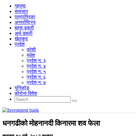
गृहपृष्‍ठ
समाचार
पत्रपत्रिका
अन्तर्राष्ट्रिय
बहस डबली
अर्थ डबली
खेलकुद
प्रदेश
कोशी
मधेश
प्रदेश न. ३
प्रदेश न. ४
प्रदेश न. ५
प्रदेश न. ६
प्रदेश न. ७
युनिकोड
कोरोना विषेश
धनगढीको मोहनानदी किनारमा शव फेला