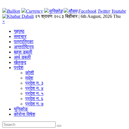
Bullion
Currency
युनिकोड
मौसम
Facebook
Twitter
Youtube
२१ श्रावण २०८३ बिहीबार | 6th August, 2026 Thu
×
गृहपृष्‍ठ
समाचार
पत्रपत्रिका
अन्तर्राष्ट्रिय
बहस डबली
अर्थ डबली
खेलकुद
प्रदेश
कोशी
मधेश
प्रदेश न. ३
प्रदेश न. ४
प्रदेश न. ५
प्रदेश न. ६
प्रदेश न. ७
युनिकोड
कोरोना विषेश