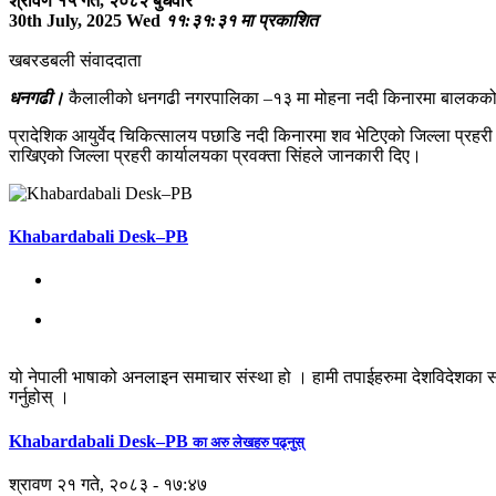
श्रावण १५ गते, २०८२ बुधवार
30th July, 2025 Wed
११:३१:३१ मा प्रकाशित
खबरडबली संवाददाता
धनगढी।
कैलालीको धनगढी नगरपालिका –१३ मा मोहना नदी किनारमा बालकको शव
प्रादेशिक आयुर्वेद चिकित्सालय पछाडि नदी किनारमा शव भेटिएको जिल्ला प्रह
राखिएको जिल्ला प्रहरी कार्यालयका प्रवक्ता सिंहले जानकारी दिए।
Khabardabali Desk–PB
यो नेपाली भाषाको अनलाइन समाचार संस्था हो । हामी तपाईहरुमा देशविदेशका स
गर्नुहोस् ।
Khabardabali Desk–PB
का अरु लेखहरु पढ्नुस्
श्रावण २१ गते, २०८३ - १७:४७