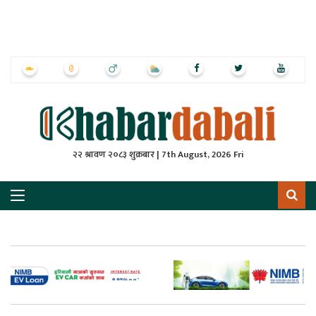
ृष्‍ठ
ाचार
पत्रिका
्राष्ट्रिय
२२ श्रावण २०८३ शुक्रबार | 7th August, 2026 Fri
स
ली
ली
लकुद
ेश