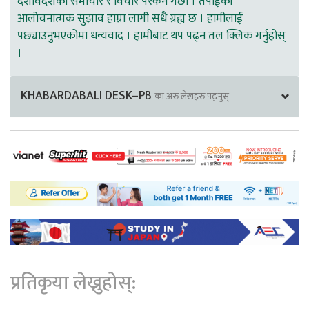
देशविदेशका समाचार र विचार पस्कने गर्छौ । तपाईको
आलोचनात्मक सुझाव हाम्रा लागी सधै ग्रह्य छ । हामीलाई
पछ्याउनुभएकोमा धन्यवाद । हामीबाट थप पढ्न तल क्लिक गर्नुहोस्
।
KHABARDABALI DESK–PB
का अरु लेखहरु पढ्नुस्
प्रतिकृया लेख्नुहोस्: