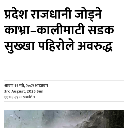
प्रदेश राजधानी जोड्ने
िकोड
काभ्रा–कालीमाटी सडक
ोना
ेश
सुख्खा पहिरोले अवरुद्ध
श्रावण १९ गते, २०८२ आइतवार
3rd August, 2025 Sun
११:०१:२९ मा प्रकाशित