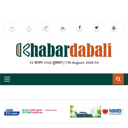
ृष्‍ठ
ाचार
पत्रिका
्राष्ट्रिय
२२ श्रावण २०८३ शुक्रबार | 7th August, 2026 Fri
स
ली
ली
लकुद
ेश