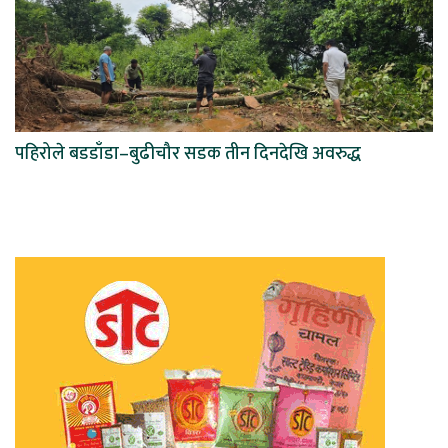
पहिरोले बडडाँडा–बुढीचौर सडक तीन दिनदेखि अवरुद्ध