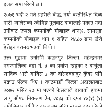
इजलासमा परेको छ ।
२०७१ भदौ २ गते प्रहरीले बौद्ध, नयाँ बस्तीस्थित दिव्य 
पार्टी प्यालेसको स्वीमिङ पुलबाट दावालाई पक्राउ गर्दा 
उनीबाट एप्पल कम्पनीको मोबाइल थान(१, सामसुङ 
कम्पनीको मोबाइल थान १ सहित १४.८० ग्राम खैरो 
हेरोइन बरामद भएको थियो ।
उक्त मुद्दामा उनीसँगै कञ्चनपुर जिल्ला, महेन्द्रनगर 
नगरपालिका वडा नं. ४ का प्रवीण खड्का र दार्चुला 
साविक धारी गाविस-७ का वीरेन्द्रबहादुर कुँवर पनि 
पक्राउ परेका थिए । काठमाडौं जिल्ला अदालतबाट 
२०७२ मंसिर २७ मा भएको फैसलाले दावाको हकमा 
लागु औषध नियन्त्रण ऐन, २०३३ को दफा १४(१) (१) 
बमोजिम ५ वर्ष कैद र ५ हजार जरिवाना हुने ठहर गरेको 