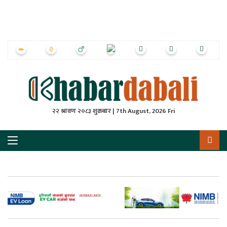
ृष्‍ठ
ाचार
पत्रिका
्राष्ट्रिय
२२ श्रावण २०८३ शुक्रबार | 7th August, 2026 Fri
स
ली
ली
लकुद
ेश