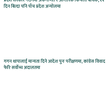
प्रदेश सरकार गठनमा अंकगणित र आन्तरिक किचलो बाधक, १२
दिन बित्दा पनि पाँच प्रदेश अन्योलमा
गगन थापालाई मान्यता दिने आदेश पुनः परीक्षणमा, कांग्रेस विवाद
फेरि सर्वोच्च अदालतमा