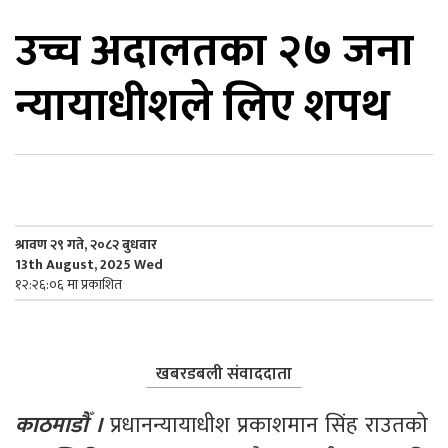
उच्च अदालतका २७ जना
िकोड
न्यायाधीशले लिए शपथ
ोना
ेश
श्रावण २९ गते, २०८२ बुधवार
13th August, 2025 Wed
१२:२६:०६ मा प्रकाशित
खबरडबली संवाददाता
काठमाडौँ । 
प्रधानन्यायाधीश प्रकाशमान सिंह राउतको 