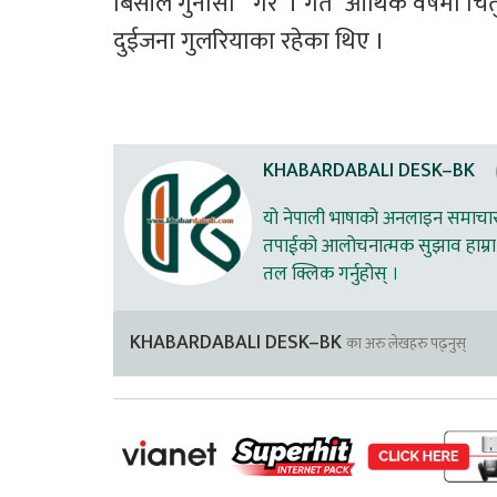
बिसीले गुनासो   गरे  । गत  आर्थिक वर्षमा 
दुईजना गुलरियाका रहेका थिए ।
KHABARDABALI DESK–BK
यो नेपाली भाषाको अनलाइन समाचार स
तपाईको आलोचनात्मक सुझाव हाम्रा 
तल क्लिक गर्नुहोस् ।
KHABARDABALI DESK–BK
का अरु लेखहरु पढ्नुस्