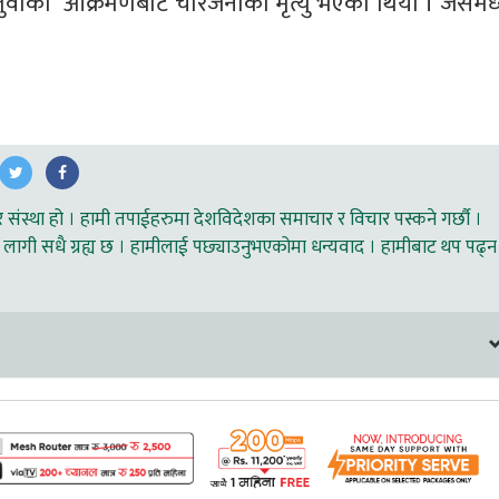
चितुवाको  आक्रमणबाट चारजनाको मृत्यु भएको थियो । जसमध्य
ंस्था हो । हामी तपाईहरुमा देशविदेशका समाचार र विचार पस्कने गर्छौ ।
लागी सधै ग्रह्य छ । हामीलाई पछ्याउनुभएकोमा धन्यवाद । हामीबाट थप पढ्न