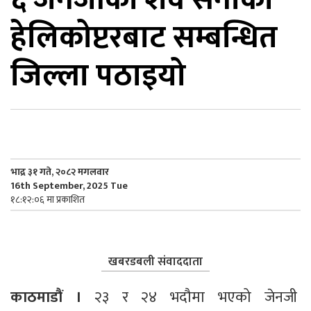
हेलिकोप्टरबाट सम्बन्धित
िकोड
जिल्ला पठाइयो
ोना
ेश
भाद्र ३१ गते, २०८२ मगलवार
16th September, 2025 Tue
१८:१२:०६ मा प्रकाशित
खबरडबली संवाददाता
काठमाडाैं । 
२३ र २४ भदौमा भएको जेनजी 