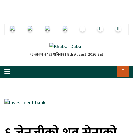
ृष्‍ठ
ाचार
पत्रिका
्राष्ट्रिय
२३ श्रावण २०८३ शनिबार | 8th August, 2026 Sat
स
ली
ली
लकुद
६ जेनजीकाे शव सेनाको
ेश