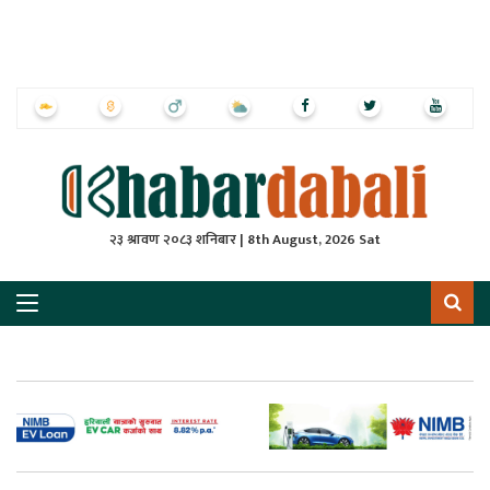
ृष्‍ठ
ाचार
पत्रिका
्राष्ट्रिय
२३ श्रावण २०८३ शनिबार | 8th August, 2026 Sat
स
ली
ली
लकुद
ेश