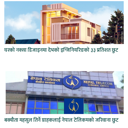
घरको नक्सा डिजाइनमा देभको इन्जिनियरिङको ३३ प्रतिशत छुट
बक्यौता महसुल तिर्ने ग्राहकलाई नेपाल टेलिकमको जरिवाना छुट