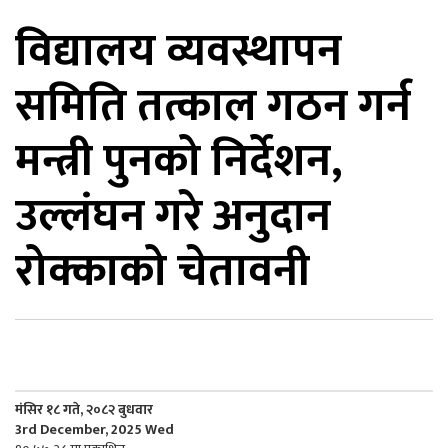
विद्यालय व्यवस्थापन
िकोड
समिति तत्काल गठन गर्न
ोना
ेश
मन्त्री पुनको निर्देशन,
उल्लंघन गरे अनुदान
रोक्काको चेतावनी
मंसिर १८ गते, २०८२ बुधवार
3rd December, 2025 Wed