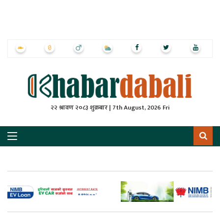
ृष्‍ठ
ाचार
पत्रिका
्राष्ट्रिय
२२ श्रावण २०८३ शुक्रबार | 7th August, 2026 Fri
स
ली
ली
लकुद
ेश