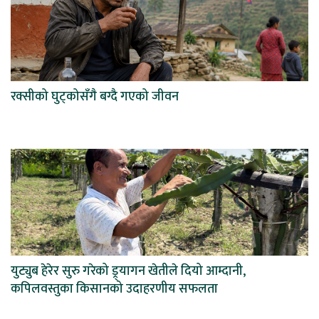
रक्सीको घुट्कोसँगै बग्दै गएको जीवन
युट्युब हेरेर सुरु गरेको ड्र्यागन खेतीले दियो आम्दानी,
कपिलवस्तुका किसानको उदाहरणीय सफलता