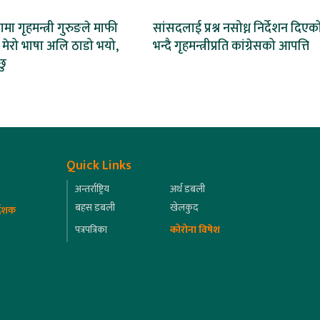
भामा गृहमन्त्री गुरुङले माफी
सांसदलाई प्रश्न नसोध्न निर्देशन दिएक
े– मेरो भाषा अलि ठाडो भयो,
भन्दै गृहमन्त्रीप्रति कांग्रेसको आपत्ति
छु
Quick Links
अन्तर्राष्ट्रिय
अर्थ डबली
बहस डबली
खेलकुद
्देशक
पत्रपत्रिका
कोरोना विषेश