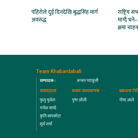
पहिरोले दुई दिनदेखि बुद्धसिंह मार्ग
राष्ट्रिय स
अवरुद्ध
माग्दै भन
क्षमा चाहन्
Team Khabardabali
सम्पादक :
अन्जन पराजुली
संवाददाता
बजार व्यवस्थापक
प्रबन्धक निर
फुलु भुजेल
पुष्प ओली
गोमा आले
गणेश पाण्डे
कृति सापकोटा
सूर्य शर्मा