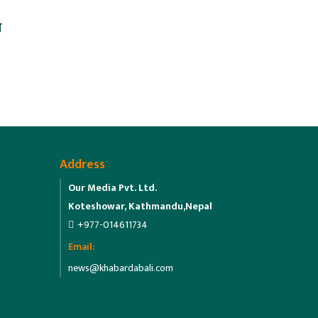
ो
Address
Our Media Pvt. Ltd.
Koteshowar, Kathmandu,Nepal
+977-014611734
Email:
news@khabardabali.com