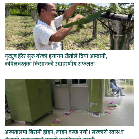
युट्युब हेरेर सुरु गरेको ड्र्यागन खेतीले दियो आम्दानी,
कपिलवस्तुका किसानको उदाहरणीय सफलता
अस्पतालमा बिरामी होइन, लाइन बस्छ पर्चा ! सरकारी स्वास्थ्य