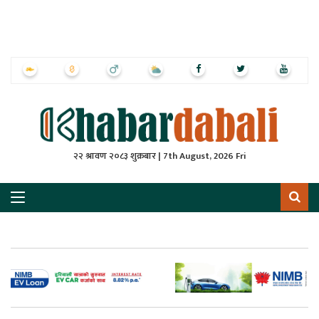
ृष्‍ठ
ाचार
पत्रिका
्राष्ट्रिय
२२ श्रावण २०८३ शुक्रबार | 7th August, 2026 Fri
स
ली
ली
लकुद
ेश