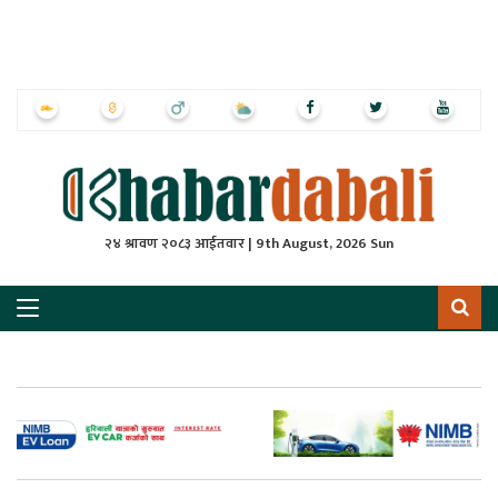
ृष्‍ठ
ाचार
पत्रिका
्राष्ट्रिय
२४ श्रावण २०८३ आईतवार | 9th August, 2026 Sun
स
ली
ली
लकुद
ेश