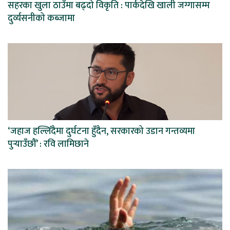
सहरका खुला ठाउँमा बढ्दो विकृति : पार्कदेखि खाली जग्गासम्म
दुर्व्यसनीको कब्जामा
‘जहाज हल्लिँदैमा दुर्घटना हुँदैन, सरकारको उडान गन्तव्यमा
पुर्‍याउँछौं’ : रवि लामिछाने