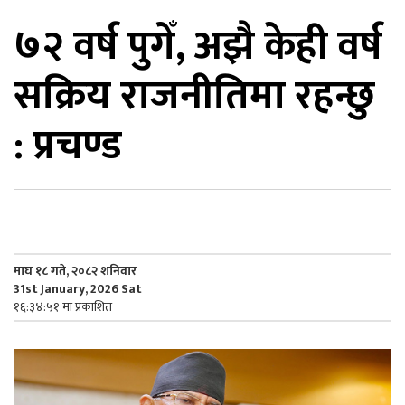
७२ वर्ष पुगेँ, अझै केही वर्ष
िकोड
सक्रिय राजनीतिमा रहन्छु
ोना
ेश
: प्रचण्ड
माघ १८ गते, २०८२ शनिवार
31st January, 2026 Sat
१६:३४:५१ मा प्रकाशित