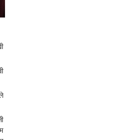
ी 
ी 
े 
ी 
म 