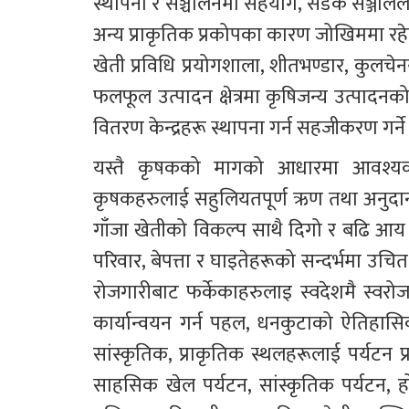
स्थापना र सञ्चालनमा सहयोग, सडक सञ्जाललाई ब
अन्य प्राकृतिक प्रकोपका कारण जोखिममा रहेका
खेती प्रविधि प्रयोगशाला, शीतभण्डार, कुलच
फलफूल उत्पादन क्षेत्रमा कृषिजन्य उत्पादनको व्य
वितरण केन्द्रहरू स्थापना गर्न सहजीकरण गर्ने
यस्तै कृषकको मागको आधारमा आवश्यक 
कृषकहरुलाई सहुलियतपूर्ण ऋण तथा अनुदानको व्य
गाँजा खेतीको विकल्प साथै दिगो र बढि आय 
परिवार, बेपत्ता र घाइतेहरूको सन्दर्भमा उचित
रोजगारीबाट फर्केकाहरुलाइ स्वदेशमै स्वरोजग
कार्यान्वयन गर्न पहल, धनकुटाको ऐतिहासिक ट
सांस्कृतिक, प्राकृतिक स्थलहरूलाई पर्यटन प्र
साहसिक खेल पर्यटन, सांस्कृतिक पर्यटन, हो