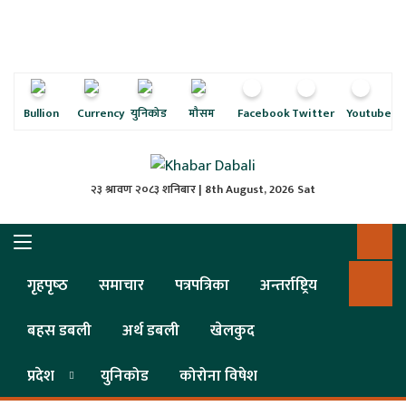
ृष्‍ठ
ाचार
पत्रिका
Bullion
Currency
युनिकोड
मौसम
Facebook
Twitter
Youtube
्राष्ट्रिय
२३ श्रावण २०८३ शनिबार | 8th August, 2026 Sat
स
ली
गृहपृष्‍ठ
समाचार
पत्रपत्रिका
अन्तर्राष्ट्रिय
ली
बहस डबली
अर्थ डबली
खेलकुद
लकुद
प्रदेश
युनिकोड
कोरोना विषेश
ेश